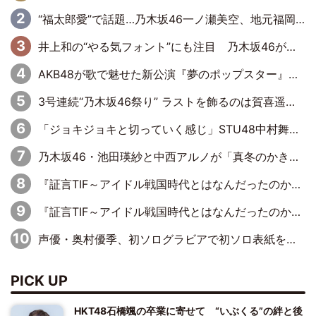
“福太郎愛”で話題…乃木坂46一ノ瀬美空、地元福岡『めんべい25周年トップサポーター』に就任
井上和の“やる気フォント”にも注目 乃木坂46が挑んだ書道パフォーマンスの舞台裏
AKB48が歌で魅せた新公演『夢のポップスター』 初日から全身全霊のステージ
3号連続“乃木坂46祭り” ラストを飾るのは賀喜遥香…5年ぶりの登場に「5年分大人になった私を見ていただけたら」
「ジョキジョキと切っていく感じ」STU48中村舞、新しい挑戦は自らの手で
乃木坂46・池田瑛紗と中西アルノが「真冬のかき氷」騒動で火花散らす！ 因縁の裏にあるのは、逆境をともに“凌”ぐ似た者同士の絆
『証言TIF～アイドル戦国時代とはなんだったのか～』第11回：私立恵比寿中学・真山りか×安本彩花「TIFで10年ぶりのキョンシーメイクをしたら、場を完全に引かせてしまって。時代が変わったんだなって」
『証言TIF～アイドル戦国時代とはなんだったのか～』第6回：でんぱ組.inc・古川未鈴×相沢梨紗「『ハロプロやりたかったな』って言ったら、夢眠ねむさんに『てめえはでんぱ組．incなんだよ！』って肩パンされて(笑)」
声優・奥村優季、初ソログラビアで初ソロ表紙を飾る！ 初めて見せる表情や、声優を志したきっかけなどを語った必読のインタビューを掲載
PICK UP
HKT48石橋颯の卒業に寄せて “いぶくる”の絆と後