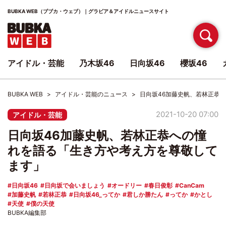
BUBKA WEB（ブブカ・ウェブ）｜グラビア＆アイドルニュースサイト
アイドル・芸能
乃木坂46
日向坂46
櫻坂46
BUBKA WEB
アイドル・芸能のニュース
日向坂46加藤史帆、若林正恭
2021-10-20 07:00
アイドル・芸能
日向坂46加藤史帆、若林正恭への憧
れを語る「生き方や考え方を尊敬して
ます」
日向坂46
日向坂で会いましょう
オードリー
春日俊彰
CanCam
加藤史帆
若林正恭
日向坂46_ってか
君しか勝たん
ってか
かとし
天使
僕の天使
BUBKA編集部