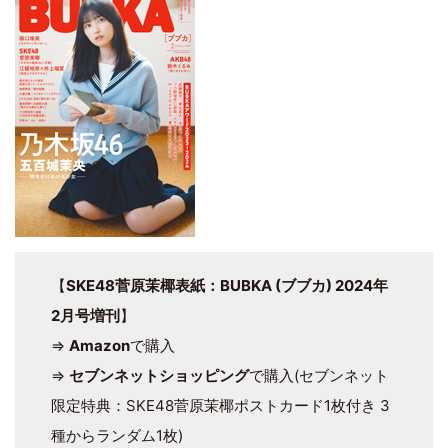
【
SKE48菅原茉椰表紙：BUBKA (ブブカ) 2024年
2月号増刊
】
⇒
Amazon
で購入
⇒
セブンネットショッピング
で購入(セブンネット
限定特典：SKE48菅原茉椰ポストカード1枚付き 3
種からランダム1枚)