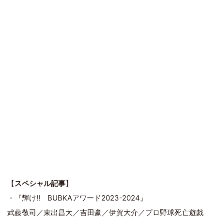
【
スペシャル記事
】
・『輝け!! BUBKAアワード2023-2024』
武藤敬司／東出昌大／吉田豪／伊賀大介／プロ野球死亡遊戯