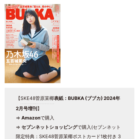
【
SKE48
菅原茉椰
表紙：BUBKA (ブブカ) 2024年
2月号増刊
】
⇒
Amazon
で購入
⇒
セブンネットショッピング
で購入(セブンネット
限定特典：SKE48菅原茉椰ポストカード1枚付き 3