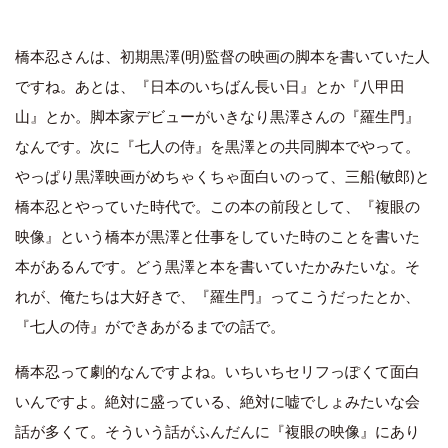
橋本忍さんは、初期黒澤(明)監督の映画の脚本を書いていた人
ですね。あとは、『日本のいちばん長い日』とか『八甲田
山』とか。脚本家デビューがいきなり黒澤さんの『羅生門』
なんです。次に『七人の侍』を黒澤との共同脚本でやって。
やっぱり黒澤映画がめちゃくちゃ面白いのって、三船(敏郎)と
橋本忍とやっていた時代で。この本の前段として、『複眼の
映像』という橋本が黒澤と仕事をしていた時のことを書いた
本があるんです。どう黒澤と本を書いていたかみたいな。そ
れが、俺たちは大好きで、『羅生門』ってこうだったとか、
『七人の侍』ができあがるまでの話で。
橋本忍って劇的なんですよね。いちいちセリフっぽくて面白
いんですよ。絶対に盛っている、絶対に嘘でしょみたいな会
話が多くて。そういう話がふんだんに『複眼の映像』にあり