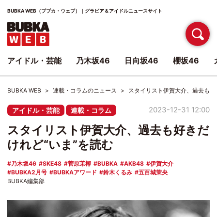
BUBKA WEB（ブブカ・ウェブ）｜グラビア＆アイドルニュースサイト
アイドル・芸能
乃木坂46
日向坂46
櫻坂46
BUBKA WEB
連載・コラムのニュース
スタイリスト伊賀大介、過去も好
2023-12-31 12:00
アイドル・芸能
連載・コラム
スタイリスト伊賀大介、過去も好きだ
けれど“いま”を読む
乃木坂46
SKE48
菅原茉椰
BUBKA
AKB48
伊賀大介
BUBKA2月号
BUBKAアワード
鈴木くるみ
五百城茉央
BUBKA編集部