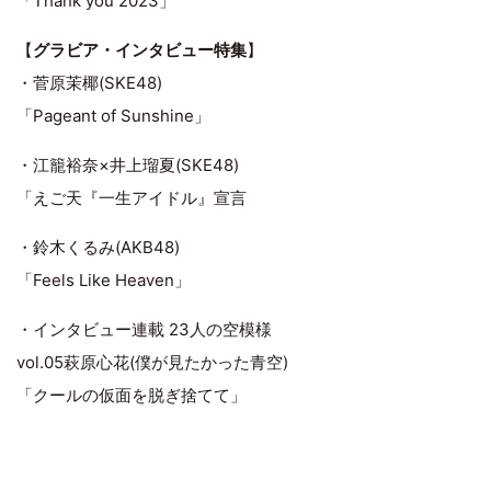
「Thank you 2023」
【
グラビア・インタビュー特集
】
・菅原茉椰(SKE48)
「Pageant of Sunshine」
・江籠裕奈×井上瑠夏(SKE48)
「えご天『一生アイドル』宣言
・鈴木くるみ(AKB48)
「Feels Like Heaven」
・インタビュー連載 23人の空模様
vol.05萩原心花(僕が見たかった青空)
「クールの仮面を脱ぎ捨てて」