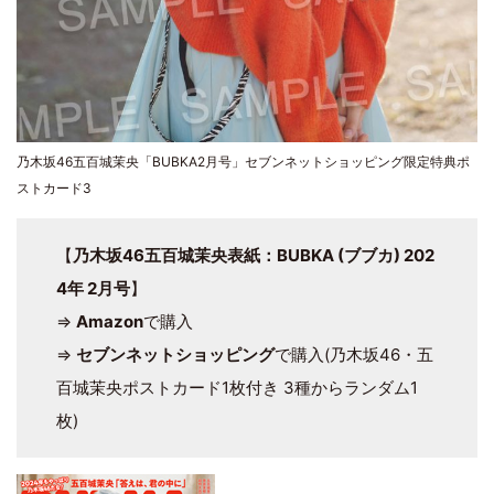
乃木坂46五百城茉央「BUBKA2月号」セブンネットショッピング限定特典ポ
ストカード3
【
乃木坂46五百城茉央表紙：BUBKA (ブブカ) 202
4年 2月号
】
⇒
Amazon
で購入
⇒
セブンネットショッピング
で購入(乃木坂46・五
百城茉央ポストカード1枚付き 3種からランダム1
枚)