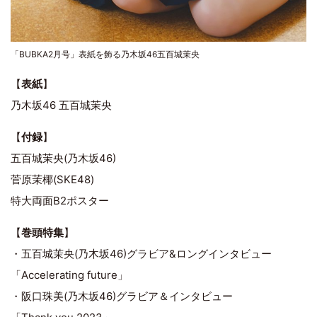
「BUBKA2月号」表紙を飾る乃木坂46五百城茉央
【
表紙
】
乃木坂46 五百城茉央
【
付録
】
五百城茉央(乃木坂46)
菅原茉椰(SKE48)
特大両面B2ポスター
【
巻頭特集
】
・五百城茉央(乃木坂46)グラビア&ロングインタビュー
「Accelerating future」
・阪口珠美(乃木坂46)グラビア＆インタビュー