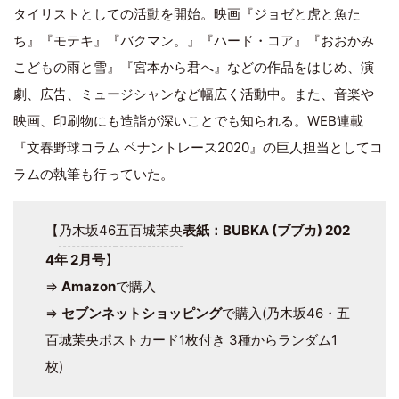
タイリストとしての活動を開始。映画『ジョゼと虎と魚た
ち』『モテキ』『バクマン。』『ハード・コア』『おおかみ
こどもの雨と雪』『宮本から君へ』などの作品をはじめ、演
劇、広告、ミュージシャンなど幅広く活動中。また、音楽や
映画、印刷物にも造詣が深いことでも知られる。WEB連載
『文春野球コラム ペナントレース2020』の巨人担当としてコ
ラムの執筆も行っていた。
【
乃木坂46
五百城茉央
表紙：BUBKA (ブブカ) 202
4年 2月号
】
⇒
Amazon
で購入
⇒
セブンネットショッピング
で購入(乃木坂46・五
百城茉央ポストカード1枚付き 3種からランダム1
枚)