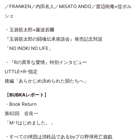
／FRANKEN／内田名人／MISATO ANDO／渡辺樹庵×掟ポル
シェ
・玉袋筋太郎×藤波辰爾
『玉袋筋太郎の闘魂伝承座談会』発売記念対談
「NO INOKI NO LIFE」
・『Rの異常な愛情』特別インタビュー
LITTLE×R-指定
後編「あらかじめ決められた韻たちへ」
【
BUBKAレポート
】
・Book Return
第62回 谷良一
「M-1はじめました。」
・すべての球団は消耗品であるbyプロ野球死亡遊戯