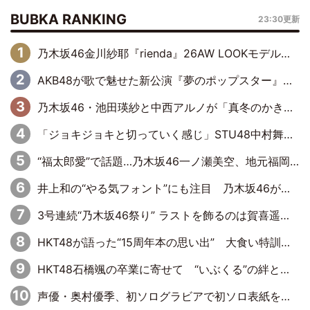
BUBKA RANKING
23:30更新
乃木坂46金川紗耶『rienda』26AW LOOKモデルに就任
AKB48が歌で魅せた新公演『夢のポップスター』 初日から全身全霊のステージ
乃木坂46・池田瑛紗と中西アルノが「真冬のかき氷」騒動で火花散らす！ 因縁の裏にあるのは、逆境をともに“凌”ぐ似た者同士の絆
「ジョキジョキと切っていく感じ」STU48中村舞、新しい挑戦は自らの手で
“福太郎愛”で話題…乃木坂46一ノ瀬美空、地元福岡『めんべい25周年トップサポーター』に就任
井上和の“やる気フォント”にも注目 乃木坂46が挑んだ書道パフォーマンスの舞台裏
3号連続“乃木坂46祭り” ラストを飾るのは賀喜遥香…5年ぶりの登場に「5年分大人になった私を見ていただけたら」
HKT48が語った“15周年本の思い出” 大食い特訓・守護霊企画・制服グラビア…盛りだくさんの裏話
HKT48石橋颯の卒業に寄せて “いぶくる”の絆と後輩・龍頭綺音の決意
声優・奥村優季、初ソログラビアで初ソロ表紙を飾る！ 初めて見せる表情や、声優を志したきっかけなどを語った必読のインタビューを掲載