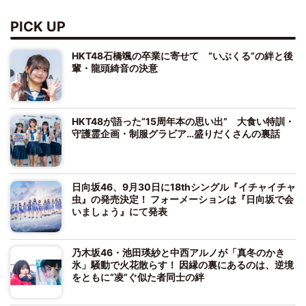
PICK UP
HKT48石橋颯の卒業に寄せて “いぶくる”の絆と後
輩・龍頭綺音の決意
HKT48が語った“15周年本の思い出” 大食い特訓・
守護霊企画・制服グラビア…盛りだくさんの裏話
日向坂46、9月30日に18thシングル『イチャイチャ
虫』の発売決定！ フォーメーションは『日向坂で会
いましょう』にて発表
乃木坂46・池田瑛紗と中西アルノが「真冬のかき
氷」騒動で火花散らす！ 因縁の裏にあるのは、逆境
をともに“凌”ぐ似た者同士の絆