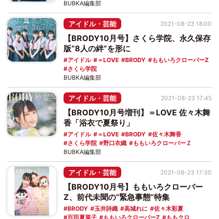
BUBKA編集部
アイドル・芸能
2021-08-23 18:00
【BRODY10月号】さくら学院、永久保存
版“8人の絆”を形に
アイドル
＝LOVE
BRODY
ももいろクローバーZ
さくら学院
BUBKA編集部
アイドル・芸能
2021-08-23 17:45
【BRODY10月号増刊】＝LOVE 佐々木舞
香「浴衣で夏祭り」
アイドル
＝LOVE
BRODY
佐々木舞香
さくら学院
野口衣織
ももいろクローバーＺ
BUBKA編集部
アイドル・芸能
2021-08-23 17:30
【BRODY10月号】ももいろクローバー
Z、前代未聞の“緊急事態”特集
BRODY
玉井詩織
高城れに
佐々木彩夏
百田夏菜子
ももいろクローバーZ
ももクロ