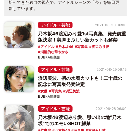
培ってきた独自の視点で、アイドルシーンの「今」を毎日更
新しています。
アイドル・芸能
2021-08-30 06:00
乃木坂46渡辺みり愛1st写真集、発売前重
版決定！美脚まぶしい新カットも解禁
アイドル
乃木坂46
写真集
渡辺みり愛
消極的な華やかさ
BUBKA編集部
アイドル・芸能
2021-08-29 09:15
浜辺美波、初の水着カットも！二十歳の
記念に写真集発売決定
女優
写真集
浜辺美波
BUBKA編集部
アイドル・芸能
2021-08-28 06:00
乃木坂46渡辺みり愛、思い出の地“乃木
坂”でのエモいSHOT解禁
竹書房
乃木坂46
写真集
渡辺みり愛