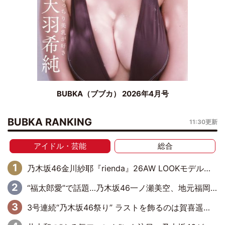
BUBKA（ブブカ） 2026年4月号
BUBKA RANKING
11:30更新
アイドル・芸能
総合
乃木坂46金川紗耶『rienda』26AW LOOKモデルに就任
“福太郎愛”で話題…乃木坂46一ノ瀬美空、地元福岡『めんべい25周年トップサポーター』に就任
3号連続“乃木坂46祭り” ラストを飾るのは賀喜遥香…5年ぶりの登場に「5年分大人になった私を見ていただけたら」