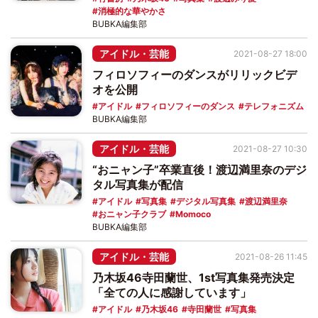
消極的な華やかさ
BUBKA編集部
アイドル・芸能
2021-08-27 18:00
フィロソフィーのダンスがリリックビデ
オを公開
アイドル
フィロソフィーのダンス
テレフォニズム
BUBKA編集部
アイドル・芸能
2021-08-27 10:30
“おニャン子”卒業直後！渡辺満里奈のデジ
タル写真集が配信
アイドル
写真集
デジタル写真集
渡辺満里奈
おニャン子クラブ
Momoco
BUBKA編集部
アイドル・芸能
2021-08-26 11:45
乃木坂46寺田蘭世、1st写真集発売決定
「全ての人に感謝しています」
アイドル
乃木坂46
寺田蘭世
写真集