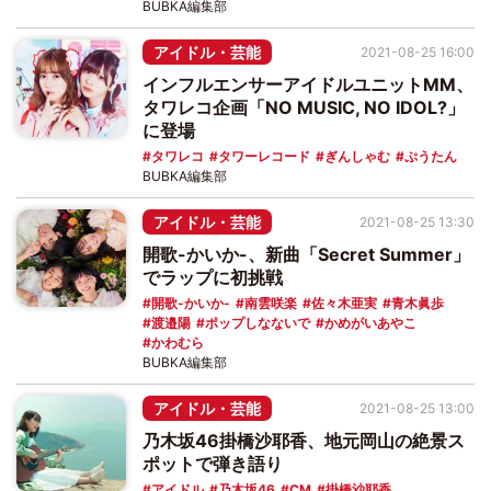
BUBKA編集部
アイドル・芸能
2021-08-25 16:00
インフルエンサーアイドルユニットMM、
タワレコ企画「NO MUSIC, NO IDOL?」
に登場
タワレコ
タワーレコード
ぎんしゃむ
ぷうたん
BUBKA編集部
アイドル・芸能
2021-08-25 13:30
開歌-かいか-、新曲「Secret Summer」
でラップに初挑戦
開歌-かいか-
南雲咲楽
佐々木亜実
青木眞歩
渡邉陽
ポップしなないで
かめがいあやこ
かわむら
BUBKA編集部
アイドル・芸能
2021-08-25 13:00
乃木坂46掛橋沙耶香、地元岡山の絶景ス
ポットで弾き語り
アイドル
乃木坂46
CM
掛橋沙耶香