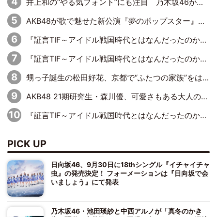
井上和の“やる気フォント”にも注目 乃木坂46が挑んだ書道パフォーマンスの舞台裏
AKB48が歌で魅せた新公演『夢のポップスター』 初日から全身全霊のステージ
『証言TIF～アイドル戦国時代とはなんだったのか～』第6回：でんぱ組.inc・古川未鈴×相沢梨紗「『ハロプロやりたかったな』って言ったら、夢眠ねむさんに『てめえはでんぱ組．incなんだよ！』って肩パンされて(笑)」
『証言TIF～アイドル戦国時代とはなんだったのか～』第11回：私立恵比寿中学・真山りか×安本彩花「TIFで10年ぶりのキョンシーメイクをしたら、場を完全に引かせてしまって。時代が変わったんだなって」
甥っ子誕生の松田好花、京都で“ふたつの家族”をはしご！ “母”黒谷友香に見送られ、“父”松岡昌宏とはハシゴ酒
AKB48 21期研究生・森川優、可愛さもある大人の女性に
『証言TIF～アイドル戦国時代とはなんだったのか～』第10回：さくら学院・武藤彩未×飯田らうら「正直、中3で辞めるというのを信じてなくて。そう言われてはいたけど、嘘でしょって」
PICK UP
日向坂46、9月30日に18thシングル『イチャイチャ
虫』の発売決定！ フォーメーションは『日向坂で会
いましょう』にて発表
乃木坂46・池田瑛紗と中西アルノが「真冬のかき