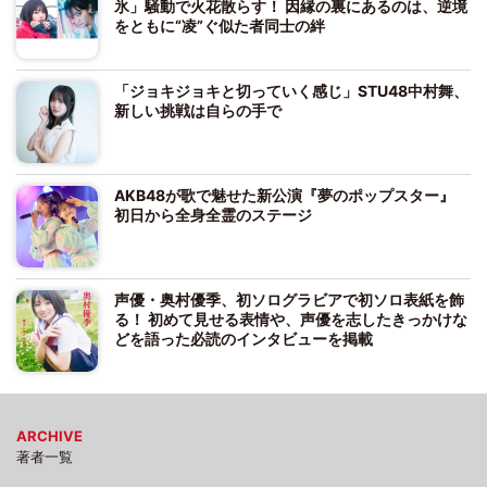
氷」騒動で火花散らす！ 因縁の裏にあるのは、逆境
をともに“凌”ぐ似た者同士の絆
「ジョキジョキと切っていく感じ」STU48中村舞、
新しい挑戦は自らの手で
AKB48が歌で魅せた新公演『夢のポップスター』
初日から全身全霊のステージ
声優・奥村優季、初ソログラビアで初ソロ表紙を飾
る！ 初めて見せる表情や、声優を志したきっかけな
どを語った必読のインタビューを掲載
ARCHIVE
著者一覧