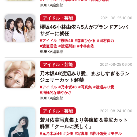
BUBKA編集部
アイドル・芸能
2021-08-25 10:00
櫻坂46小林由依ら5人がブランドアンバ
サダーに就任
アイドル
櫻坂46
森田ひかる
田村保乃
渡邉理佐
渡辺梨加
小林由依
BUBKA編集部
アイドル・芸能
2021-08-25 06:00
乃木坂46渡辺みり愛、まぶしすぎるラン
ジェリーカット解禁
アイドル
乃木坂46
写真集
渡辺みり愛
消極的な華やかさ
BUBKA編集部
アイドル・芸能
2021-08-24 10:00
若月佑美写真集より美腹筋＆美尻カット
解禁「クールに美しく」
元乃木坂46
女優
写真集
若月佑美
モデル