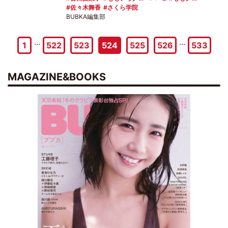
佐々木舞香
さくら学院
BUBKA編集部
…
…
1
522
523
524
525
526
533
MAGAZINE&BOOKS