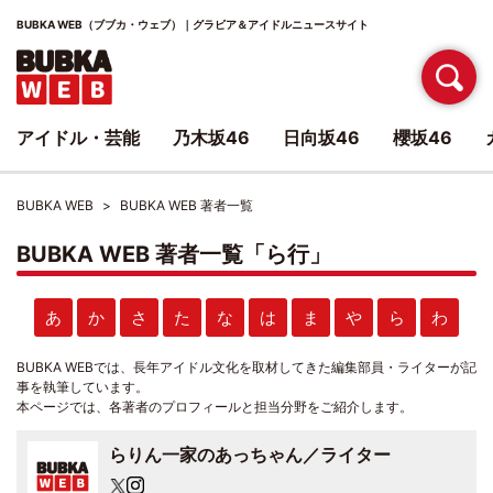
BUBKA WEB（ブブカ・ウェブ）｜グラビア＆アイドルニュースサイト
アイドル・芸能
乃木坂46
日向坂46
櫻坂46
BUBKA WEB
BUBKA WEB 著者一覧
BUBKA WEB 著者一覧「ら行」
あ
か
さ
た
な
は
ま
や
ら
わ
BUBKA WEBでは、長年アイドル文化を取材してきた編集部員・ライターが記
事を執筆しています。
本ページでは、各著者のプロフィールと担当分野をご紹介します。
らりん一家のあっちゃん／ライター