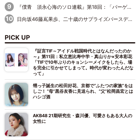
『僕青 須永心海のソロ連載』第18回：「バーゲンセールハンターみうな inしまむら」編
日向坂46藤嶌果歩、二十歳のサプライズバースデーに大喜び「頼られる先輩になれるように努力していきたい」
PICK UP
『証言TIF～アイドル戦国時代とはなんだったのか
～』第11回：私立恵比寿中学・真山りか×安本彩花
「TIFで10年ぶりのキョンシーメイクをしたら、場
を完全に引かせてしまって。時代が変わったんだな
って」
甥っ子誕生の松田好花、京都で“ふたつの家族”をは
しご！ “母”黒谷友香に見送られ、“父”松岡昌宏とは
ハシゴ酒
AKB48 21期研究生・森川優、可愛さもある大人の
女性に