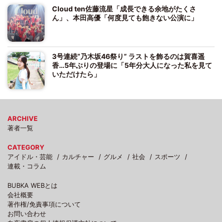
Cloud ten佐藤流星「成長できる余地がたくさ
ん」、本田高優「何度見ても飽きない公演に」
3号連続“乃木坂46祭り” ラストを飾るのは賀喜遥
香…5年ぶりの登場に「5年分大人になった私を見て
いただけたら」
ARCHIVE
著者一覧
CATEGORY
アイドル・芸能
カルチャー
グルメ
社会
スポーツ
連載・コラム
BUBKA WEBとは
会社概要
著作権/免責事項について
お問い合わせ