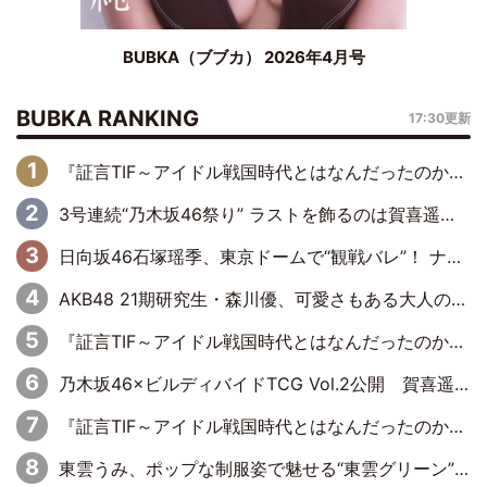
BUBKA（ブブカ） 2026年4月号
BUBKA RANKING
17:30更新
『証言TIF～アイドル戦国時代とはなんだったのか～』第6回：でんぱ組.inc・古川未鈴×相沢梨紗「『ハロプロやりたかったな』って言ったら、夢眠ねむさんに『てめえはでんぱ組．incなんだよ！』って肩パンされて(笑)」
3号連続“乃木坂46祭り” ラストを飾るのは賀喜遥香…5年ぶりの登場に「5年分大人になった私を見ていただけたら」
日向坂46石塚瑶季、東京ドームで“観戦バレ”！ ナイツ・塙も認めた「巨人に詳しすぎるアイドル」は元VENUSスクール生で杉内コーチ推し⁉
AKB48 21期研究生・森川優、可愛さもある大人の女性に
『証言TIF～アイドル戦国時代とはなんだったのか～』第10回：さくら学院・武藤彩未×飯田らうら「正直、中3で辞めるというのを信じてなくて。そう言われてはいたけど、嘘でしょって」
乃木坂46×ビルディバイドTCG Vol.2公開 賀喜遥香＆田村真佑が『京まふ』ステージに登壇
『証言TIF～アイドル戦国時代とはなんだったのか～』第8回：Negicco・Nao☆×Megu×Kaede「東京からオファーが来たのと、梨の皮剥きとどっちが大事なんだって」
東雲うみ、ポップな制服姿で魅せる“東雲グリーン”の正体