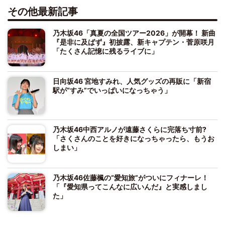
その他最新記事
乃木坂46「真夏の全国ツアー2026」が開幕！ 新曲
『是非に及ばず』初披露、新キャプテン・菅原咲月
「たくさん記憶に残るライブに」
日向坂46 宮地すみれ、人気グッズの再販に「新宿
駅が“すみ”でいっぱいになっちゃう」
乃木坂46中西アルノが遠藤さくらに完落ち寸前?
「さくさんのことを好きになっちゃったら、もうお
しまい」
乃木坂46佐藤楓の“愛知旅”がついにフィナーレ！
「『愛知県ってこんなに広いんだ』と実感しまし
た」