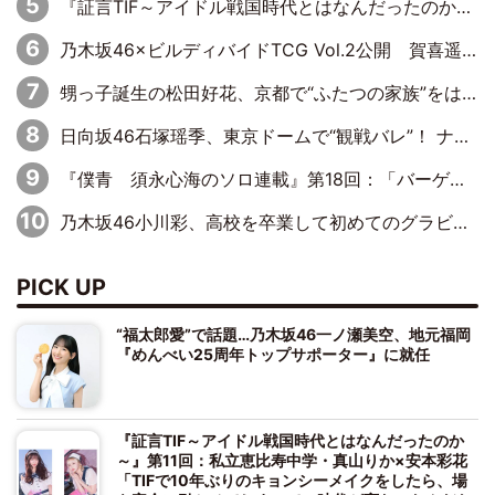
『証言TIF～アイドル戦国時代とはなんだったのか～』第10回：さくら学院・武藤彩未×飯田らうら「正直、中3で辞めるというのを信じてなくて。そう言われてはいたけど、嘘でしょって」
乃木坂46×ビルディバイドTCG Vol.2公開 賀喜遥香＆田村真佑が『京まふ』ステージに登壇
甥っ子誕生の松田好花、京都で“ふたつの家族”をはしご！ “母”黒谷友香に見送られ、“父”松岡昌宏とはハシゴ酒
日向坂46石塚瑶季、東京ドームで“観戦バレ”！ ナイツ・塙も認めた「巨人に詳しすぎるアイドル」は元VENUSスクール生で杉内コーチ推し⁉
『僕青 須永心海のソロ連載』第18回：「バーゲンセールハンターみうな inしまむら」編
乃木坂46小川彩、高校を卒業して初めてのグラビア「大人になった感じがしました(笑)」
PICK UP
“福太郎愛”で話題…乃木坂46一ノ瀬美空、地元福岡
『めんべい25周年トップサポーター』に就任
『証言TIF～アイドル戦国時代とはなんだったのか
～』第11回：私立恵比寿中学・真山りか×安本彩花
「TIFで10年ぶりのキョンシーメイクをしたら、場