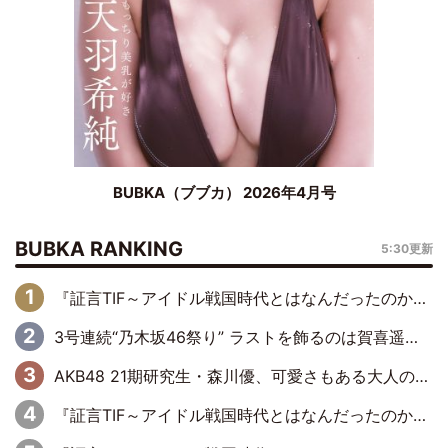
BUBKA（ブブカ） 2026年4月号
BUBKA RANKING
5:30更新
『証言TIF～アイドル戦国時代とはなんだったのか～』第6回：でんぱ組.inc・古川未鈴×相沢梨紗「『ハロプロやりたかったな』って言ったら、夢眠ねむさんに『てめえはでんぱ組．incなんだよ！』って肩パンされて(笑)」
3号連続“乃木坂46祭り” ラストを飾るのは賀喜遥香…5年ぶりの登場に「5年分大人になった私を見ていただけたら」
AKB48 21期研究生・森川優、可愛さもある大人の女性に
『証言TIF～アイドル戦国時代とはなんだったのか～』第11回：私立恵比寿中学・真山りか×安本彩花「TIFで10年ぶりのキョンシーメイクをしたら、場を完全に引かせてしまって。時代が変わったんだなって」