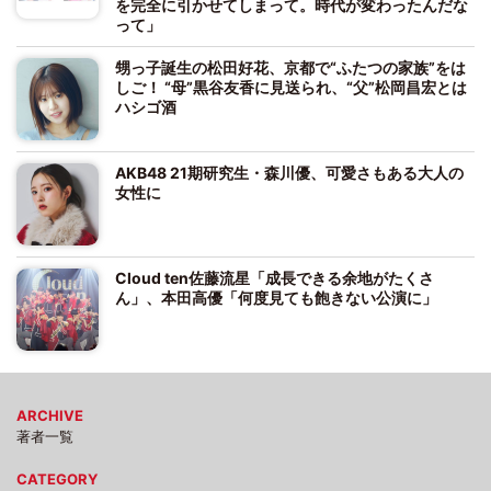
を完全に引かせてしまって。時代が変わったんだな
って」
甥っ子誕生の松田好花、京都で“ふたつの家族”をは
しご！ “母”黒谷友香に見送られ、“父”松岡昌宏とは
ハシゴ酒
AKB48 21期研究生・森川優、可愛さもある大人の
女性に
Cloud ten佐藤流星「成長できる余地がたくさ
ん」、本田高優「何度見ても飽きない公演に」
ARCHIVE
著者一覧
CATEGORY