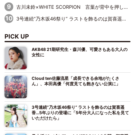
古川未鈴×WHITE SCORPION 言葉が背中を押した“それぞれの決意”
3号連続“乃木坂46祭り” ラストを飾るのは賀喜遥香…5年ぶりの登場に「5年分大人になった私を見ていただけたら」
PICK UP
AKB48 21期研究生・森川優、可愛さもある大人の
女性に
Cloud ten佐藤流星「成長できる余地がたくさ
ん」、本田高優「何度見ても飽きない公演に」
3号連続“乃木坂46祭り” ラストを飾るのは賀喜遥
香…5年ぶりの登場に「5年分大人になった私を見て
いただけたら」