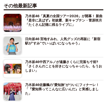
その他最新記事
乃木坂46「真夏の全国ツアー2026」が開幕！ 新曲
『是非に及ばず』初披露、新キャプテン・菅原咲月
「たくさん記憶に残るライブに」
日向坂46 宮地すみれ、人気グッズの再販に「新宿
駅が“すみ”でいっぱいになっちゃう」
乃木坂46中西アルノが遠藤さくらに完落ち寸前?
「さくさんのことを好きになっちゃったら、もうお
しまい」
乃木坂46佐藤楓の“愛知旅”がついにフィナーレ！
「『愛知県ってこんなに広いんだ』と実感しまし
た」