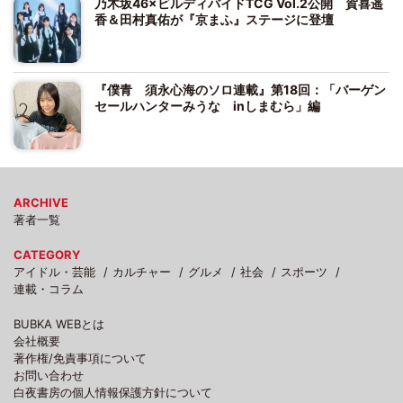
乃木坂46×ビルディバイドTCG Vol.2公開 賀喜遥
香＆田村真佑が『京まふ』ステージに登壇
『僕青 須永心海のソロ連載』第18回：「バーゲン
セールハンターみうな inしまむら」編
ARCHIVE
著者一覧
CATEGORY
アイドル・芸能
カルチャー
グルメ
社会
スポーツ
連載・コラム
BUBKA WEBとは
会社概要
著作権/免責事項について
お問い合わせ
白夜書房の個人情報保護方針について