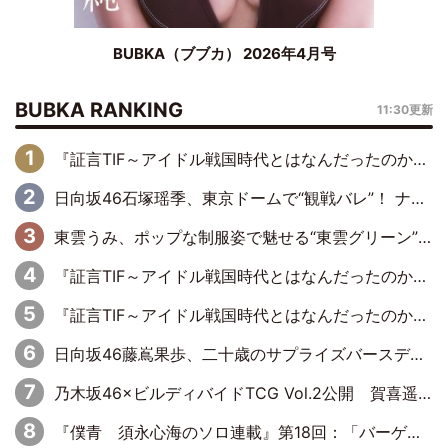
BUBKA（ブブカ） 2026年4月号
BUBKA RANKING
11:30更新
『証言TIF～アイドル戦国時代とはなんだったのか～』第6回：でんぱ組.inc・古川未鈴×相沢梨紗「『ハロプロやりたかったな』って言ったら、夢眠ねむさんに『てめえはでんぱ組．incなんだよ！』って肩パンされて(笑)」
日向坂46石塚瑶季、東京ドームで“観戦バレ”！ ナイツ・塙も認めた「巨人に詳しすぎるアイドル」は元VENUSスクール生で杉内コーチ推し⁉
東雲うみ、ポップな制服姿で魅せる“東雲グリーン”の正体
『証言TIF～アイドル戦国時代とはなんだったのか～』第8回：Negicco・Nao☆×Megu×Kaede「東京からオファーが来たのと、梨の皮剥きとどっちが大事なんだって」
『証言TIF～アイドル戦国時代とはなんだったのか～』第10回：さくら学院・武藤彩未×飯田らうら「正直、中3で辞めるというのを信じてなくて。そう言われてはいたけど、嘘でしょって」
日向坂46藤嶌果歩、二十歳のサプライズバースデーに大喜び「頼られる先輩になれるように努力していきたい」
乃木坂46×ビルディバイドTCG Vol.2公開 賀喜遥香＆田村真佑が『京まふ』ステージに登壇
『僕青 須永心海のソロ連載』第18回：「バーゲンセールハンターみうな inしまむら」編