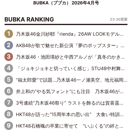
BUBKA（ブブカ） 2026年4月号
BUBKA RANKING
23:30更新
乃木坂46金川紗耶『rienda』26AW LOOKモデルに就任
AKB48が歌で魅せた新公演『夢のポップスター』 初日から全身全霊のステージ
乃木坂46・池田瑛紗と中西アルノが「真冬のかき氷」騒動で火花散らす！ 因縁の裏にあるのは、逆境をともに“凌”ぐ似た者同士の絆
「ジョキジョキと切っていく感じ」STU48中村舞、新しい挑戦は自らの手で
“福太郎愛”で話題…乃木坂46一ノ瀬美空、地元福岡『めんべい25周年トップサポーター』に就任
井上和の“やる気フォント”にも注目 乃木坂46が挑んだ書道パフォーマンスの舞台裏
3号連続“乃木坂46祭り” ラストを飾るのは賀喜遥香…5年ぶりの登場に「5年分大人になった私を見ていただけたら」
HKT48が語った“15周年本の思い出” 大食い特訓・守護霊企画・制服グラビア…盛りだくさんの裏話
HKT48石橋颯の卒業に寄せて “いぶくる”の絆と後輩・龍頭綺音の決意