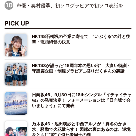
声優・奥村優季、初ソログラビアで初ソロ表紙を飾る！ 初めて見せる表情や、声優を志したきっかけなどを語った必読のインタビューを掲載
PICK UP
HKT48石橋颯の卒業に寄せて “いぶくる”の絆と後
輩・龍頭綺音の決意
HKT48が語った“15周年本の思い出” 大食い特訓・
守護霊企画・制服グラビア…盛りだくさんの裏話
日向坂46、9月30日に18thシングル『イチャイチャ
虫』の発売決定！ フォーメーションは『日向坂で会
いましょう』にて発表
乃木坂46・池田瑛紗と中西アルノが「真冬のかき
氷」騒動で火花散らす！ 因縁の裏にあるのは、逆境
をともに“凌”ぐ似た者同士の絆