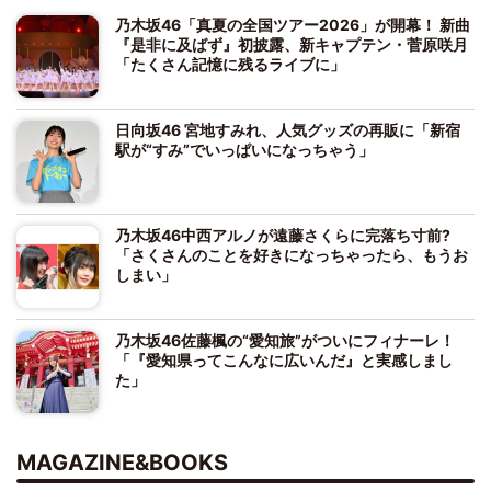
乃木坂46「真夏の全国ツアー2026」が開幕！ 新曲
『是非に及ばず』初披露、新キャプテン・菅原咲月
「たくさん記憶に残るライブに」
日向坂46 宮地すみれ、人気グッズの再販に「新宿
駅が“すみ”でいっぱいになっちゃう」
乃木坂46中西アルノが遠藤さくらに完落ち寸前?
「さくさんのことを好きになっちゃったら、もうお
しまい」
乃木坂46佐藤楓の“愛知旅”がついにフィナーレ！
「『愛知県ってこんなに広いんだ』と実感しまし
た」
MAGAZINE&BOOKS