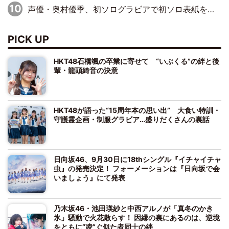
声優・奥村優季、初ソログラビアで初ソロ表紙を飾る！ 初めて見せる表情や、声優を志したきっかけなどを語った必読のインタビューを掲載
PICK UP
HKT48石橋颯の卒業に寄せて “いぶくる”の絆と後
輩・龍頭綺音の決意
HKT48が語った“15周年本の思い出” 大食い特訓・
守護霊企画・制服グラビア…盛りだくさんの裏話
日向坂46、9月30日に18thシングル『イチャイチャ
虫』の発売決定！ フォーメーションは『日向坂で会
いましょう』にて発表
乃木坂46・池田瑛紗と中西アルノが「真冬のかき
氷」騒動で火花散らす！ 因縁の裏にあるのは、逆境
をともに“凌”ぐ似た者同士の絆