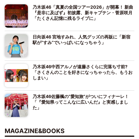
乃木坂46「真夏の全国ツアー2026」が開幕！ 新曲
『是非に及ばず』初披露、新キャプテン・菅原咲月
「たくさん記憶に残るライブに」
日向坂46 宮地すみれ、人気グッズの再販に「新宿
駅が“すみ”でいっぱいになっちゃう」
乃木坂46中西アルノが遠藤さくらに完落ち寸前?
「さくさんのことを好きになっちゃったら、もうお
しまい」
乃木坂46佐藤楓の“愛知旅”がついにフィナーレ！
「『愛知県ってこんなに広いんだ』と実感しまし
た」
MAGAZINE&BOOKS