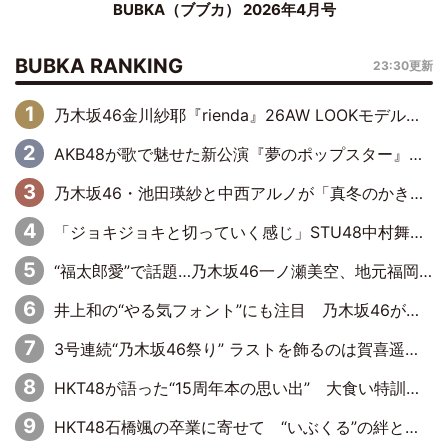
BUBKA（ブブカ） 2026年4月号
BUBKA RANKING
23:30更新
乃木坂46金川紗耶『rienda』26AW LOOKモデルに就任
AKB48が歌で魅せた新公演『夢のポップスター』 初日から全身全霊のステージ
乃木坂46・池田瑛紗と中西アルノが「真冬のかき氷」騒動で火花散らす！ 因縁の裏にあるのは、逆境をともに“凌”ぐ似た者同士の絆
「ジョキジョキと切っていく感じ」STU48中村舞、新しい挑戦は自らの手で
“福太郎愛”で話題…乃木坂46一ノ瀬美空、地元福岡『めんべい25周年トップサポーター』に就任
井上和の“やる気フォント”にも注目 乃木坂46が挑んだ書道パフォーマンスの舞台裏
3号連続“乃木坂46祭り” ラストを飾るのは賀喜遥香…5年ぶりの登場に「5年分大人になった私を見ていただけたら」
HKT48が語った“15周年本の思い出” 大食い特訓・守護霊企画・制服グラビア…盛りだくさんの裏話
HKT48石橋颯の卒業に寄せて “いぶくる”の絆と後輩・龍頭綺音の決意