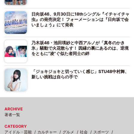
日向坂46、9月30日に18thシングル『イチャイチャ
虫』の発売決定！ フォーメーションは『日向坂で会
いましょう』にて発表
乃木坂46・池田瑛紗と中西アルノが「真冬のかき
氷」騒動で火花散らす！ 因縁の裏にあるのは、逆境
をともに“凌”ぐ似た者同士の絆
「ジョキジョキと切っていく感じ」STU48中村舞、
新しい挑戦は自らの手で
ARCHIVE
著者一覧
CATEGORY
アイドル・芸能
カルチャー
グルメ
社会
スポーツ