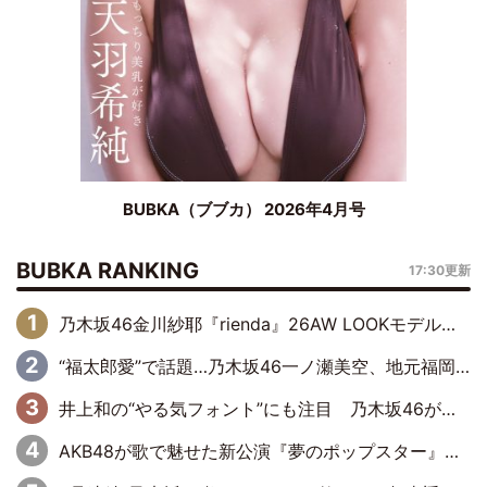
BUBKA（ブブカ） 2026年4月号
BUBKA RANKING
17:30更新
乃木坂46金川紗耶『rienda』26AW LOOKモデルに就任
“福太郎愛”で話題…乃木坂46一ノ瀬美空、地元福岡『めんべい25周年トップサポーター』に就任
井上和の“やる気フォント”にも注目 乃木坂46が挑んだ書道パフォーマンスの舞台裏
AKB48が歌で魅せた新公演『夢のポップスター』 初日から全身全霊のステージ