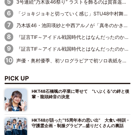
3号連続“乃木坂46祭り” ラストを飾るのは賀喜遥香…5年ぶりの登場に「5年分大人になった私を見ていただけたら」
「ジョキジョキと切っていく感じ」STU48中村舞、新しい挑戦は自らの手で
乃木坂46・池田瑛紗と中西アルノが「真冬のかき氷」騒動で火花散らす！ 因縁の裏にあるのは、逆境をともに“凌”ぐ似た者同士の絆
『証言TIF～アイドル戦国時代とはなんだったのか～』第11回：私立恵比寿中学・真山りか×安本彩花「TIFで10年ぶりのキョンシーメイクをしたら、場を完全に引かせてしまって。時代が変わったんだなって」
『証言TIF～アイドル戦国時代とはなんだったのか～』第6回：でんぱ組.inc・古川未鈴×相沢梨紗「『ハロプロやりたかったな』って言ったら、夢眠ねむさんに『てめえはでんぱ組．incなんだよ！』って肩パンされて(笑)」
声優・奥村優季、初ソログラビアで初ソロ表紙を飾る！ 初めて見せる表情や、声優を志したきっかけなどを語った必読のインタビューを掲載
PICK UP
HKT48石橋颯の卒業に寄せて “いぶくる”の絆と後
輩・龍頭綺音の決意
HKT48が語った“15周年本の思い出” 大食い特訓・
守護霊企画・制服グラビア…盛りだくさんの裏話