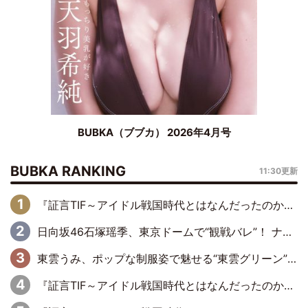
BUBKA（ブブカ） 2026年4月号
BUBKA RANKING
11:30更新
『証言TIF～アイドル戦国時代とはなんだったのか～』第6回：でんぱ組.inc・古川未鈴×相沢梨紗「『ハロプロやりたかったな』って言ったら、夢眠ねむさんに『てめえはでんぱ組．incなんだよ！』って肩パンされて(笑)」
日向坂46石塚瑶季、東京ドームで“観戦バレ”！ ナイツ・塙も認めた「巨人に詳しすぎるアイドル」は元VENUSスクール生で杉内コーチ推し⁉
東雲うみ、ポップな制服姿で魅せる“東雲グリーン”の正体
『証言TIF～アイドル戦国時代とはなんだったのか～』第8回：Negicco・Nao☆×Megu×Kaede「東京からオファーが来たのと、梨の皮剥きとどっちが大事なんだって」