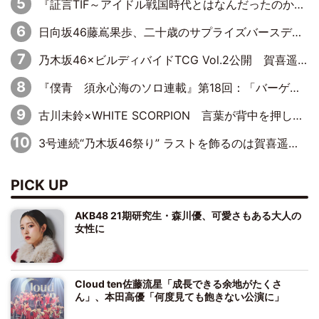
『証言TIF～アイドル戦国時代とはなんだったのか～』第10回：さくら学院・武藤彩未×飯田らうら「正直、中3で辞めるというのを信じてなくて。そう言われてはいたけど、嘘でしょって」
日向坂46藤嶌果歩、二十歳のサプライズバースデーに大喜び「頼られる先輩になれるように努力していきたい」
乃木坂46×ビルディバイドTCG Vol.2公開 賀喜遥香＆田村真佑が『京まふ』ステージに登壇
『僕青 須永心海のソロ連載』第18回：「バーゲンセールハンターみうな inしまむら」編
古川未鈴×WHITE SCORPION 言葉が背中を押した“それぞれの決意”
3号連続“乃木坂46祭り” ラストを飾るのは賀喜遥香…5年ぶりの登場に「5年分大人になった私を見ていただけたら」
PICK UP
AKB48 21期研究生・森川優、可愛さもある大人の
女性に
Cloud ten佐藤流星「成長できる余地がたくさ
ん」、本田高優「何度見ても飽きない公演に」