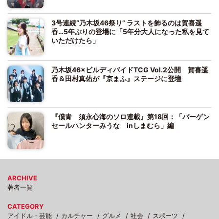
3号連続“乃木坂46祭り” ラストを飾るのは賀喜遥
香…5年ぶりの登場に「5年分大人になった私を見て
いただけたら」
乃木坂46×ビルディバイドTCG Vol.2公開 賀喜遥
香＆田村真佑が『京まふ』ステージに登壇
『僕青 須永心海のソロ連載』第18回：「バーゲン
セールハンターみうな inしまむら」編
ARCHIVE
著者一覧
CATEGORY
アイドル・芸能
カルチャー
グルメ
社会
スポーツ