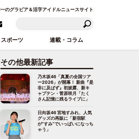
東洋一のグラビア＆活字アイドルニュースサイト
スポーツ
連載・コラム
その他最新記事
乃木坂46「真夏の全国ツア
ー2026」が開幕！ 新曲『是
非に及ばず』初披露、新キ
ャプテン・菅原咲月「たく
さん記憶に残るライブに」
日向坂46 宮地すみれ、人気
グッズの再販に「新宿駅
が“すみ”でいっぱいになっち
ゃう」