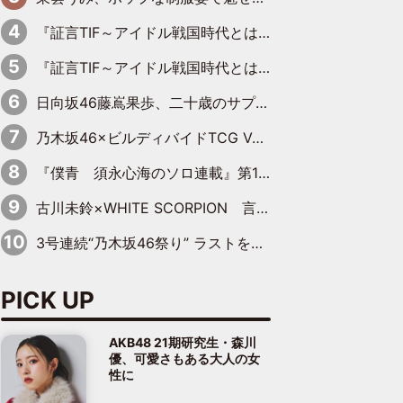
『証言TIF～アイドル戦国時代とはなんだったのか～』第8回：Negicco・Nao☆×Megu×Kaede「東京からオファーが来たのと、梨の皮剥きとどっちが大事なんだって」
『証言TIF～アイドル戦国時代とはなんだったのか～』第10回：さくら学院・武藤彩未×飯田らうら「正直、中3で辞めるというのを信じてなくて。そう言われてはいたけど、嘘でしょって」
日向坂46藤嶌果歩、二十歳のサプライズバースデーに大喜び「頼られる先輩になれるように努力していきたい」
乃木坂46×ビルディバイドTCG Vol.2公開 賀喜遥香＆田村真佑が『京まふ』ステージに登壇
『僕青 須永心海のソロ連載』第18回：「バーゲンセールハンターみうな inしまむら」編
古川未鈴×WHITE SCORPION 言葉が背中を押した“それぞれの決意”
3号連続“乃木坂46祭り” ラストを飾るのは賀喜遥香…5年ぶりの登場に「5年分大人になった私を見ていただけたら」
PICK UP
AKB48 21期研究生・森川
優、可愛さもある大人の女
性に