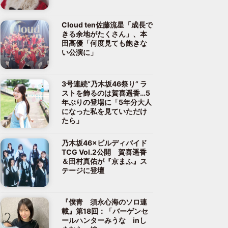
Cloud ten佐藤流星「成長で
きる余地がたくさん」、本
田高優「何度見ても飽きな
い公演に」
3号連続“乃木坂46祭り” ラ
ストを飾るのは賀喜遥香…5
年ぶりの登場に「5年分大人
になった私を見ていただけ
たら」
乃木坂46×ビルディバイド
TCG Vol.2公開 賀喜遥香
＆田村真佑が『京まふ』ス
テージに登壇
『僕青 須永心海のソロ連
載』第18回：「バーゲンセ
ールハンターみうな inし