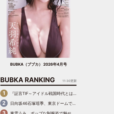
BUBKA（ブブカ） 2026年4月号
BUBKA RANKING
11:30更新
『証言TIF～アイドル戦国時代とはなんだったのか～』第6回：でんぱ組.inc・古川未鈴×相沢梨紗「『ハロプロやりたかったな』って言ったら、夢眠ねむさんに『てめえはでんぱ組．incなんだよ！』って肩パンされて(笑)」
日向坂46石塚瑶季、東京ドームで“観戦バレ”！ ナイツ・塙も認めた「巨人に詳しすぎるアイドル」は元VENUSスクール生で杉内コーチ推し⁉
東雲うみ、ポップな制服姿で魅せる“東雲グリーン”の正体