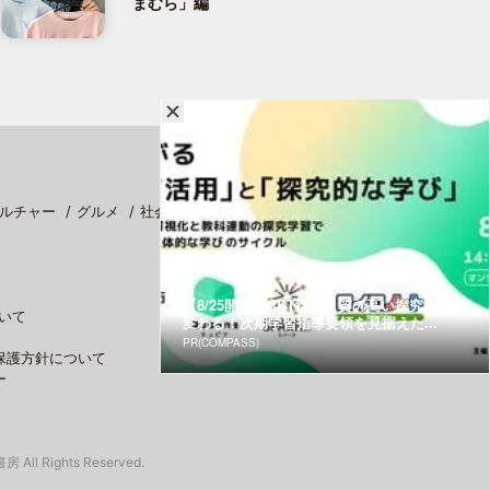
まむら」編
ルチャー
グルメ
社会
スポーツ
【8/25開催】CBT活用と質の高い探究学習で
いて
変わる！次期学習指導要領を見据えた...
PR(COMPASS)
保護方針について
ー
 All Rights Reserved.