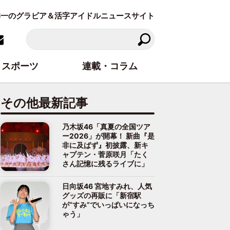
東洋一のグラビア＆活字アイドルニュースサイト
スポーツ
連載・コラム
その他最新記事
乃木坂46「真夏の全国ツア
ー2026」が開幕！ 新曲『是
非に及ばず』初披露、新キ
ャプテン・菅原咲月「たく
さん記憶に残るライブに」
日向坂46 宮地すみれ、人気
グッズの再販に「新宿駅
が“すみ”でいっぱいになっち
ゃう」