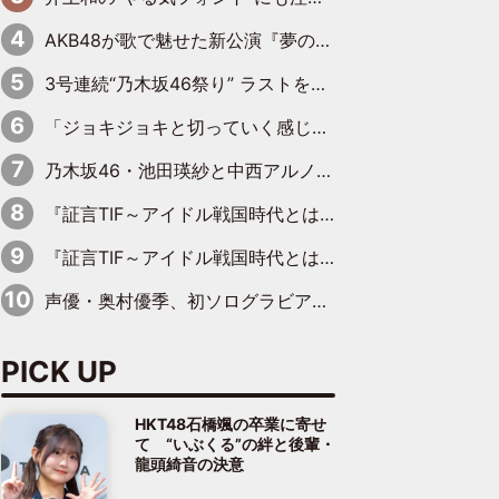
AKB48が歌で魅せた新公演『夢のポップスター』 初日から全身全霊のステージ
3号連続“乃木坂46祭り” ラストを飾るのは賀喜遥香…5年ぶりの登場に「5年分大人になった私を見ていただけたら」
「ジョキジョキと切っていく感じ」STU48中村舞、新しい挑戦は自らの手で
乃木坂46・池田瑛紗と中西アルノが「真冬のかき氷」騒動で火花散らす！ 因縁の裏にあるのは、逆境をともに“凌”ぐ似た者同士の絆
『証言TIF～アイドル戦国時代とはなんだったのか～』第11回：私立恵比寿中学・真山りか×安本彩花「TIFで10年ぶりのキョンシーメイクをしたら、場を完全に引かせてしまって。時代が変わったんだなって」
『証言TIF～アイドル戦国時代とはなんだったのか～』第6回：でんぱ組.inc・古川未鈴×相沢梨紗「『ハロプロやりたかったな』って言ったら、夢眠ねむさんに『てめえはでんぱ組．incなんだよ！』って肩パンされて(笑)」
声優・奥村優季、初ソログラビアで初ソロ表紙を飾る！ 初めて見せる表情や、声優を志したきっかけなどを語った必読のインタビューを掲載
PICK UP
HKT48石橋颯の卒業に寄せ
て “いぶくる”の絆と後輩・
龍頭綺音の決意