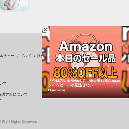
ルチャー
グルメ
社会
スポーツ
「今日の目玉商品は？」毎日変わるAmazon
いて
タイムセールが見逃せない
PR(Amazon)
保護方針について
ー
 All Rights Reserved.