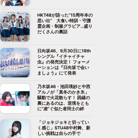
HKT48が語った“15周年本の
思い出” 大食い特訓・守護
霊企画・制服グラビア…盛り
だくさんの裏話
日向坂46、9月30日に18th
シングル『イチャイチャ
虫』の発売決定！ フォーメ
ーションは『日向坂で会い
ましょう』にて発表
乃木坂46・池田瑛紗と中西
アルノが「真冬のかき氷」
騒動で火花散らす！ 因縁の
裏にあるのは、逆境をとも
に“凌”ぐ似た者同士の絆
「ジョキジョキと切ってい
く感じ」STU48中村舞、新
しい挑戦は自らの手で