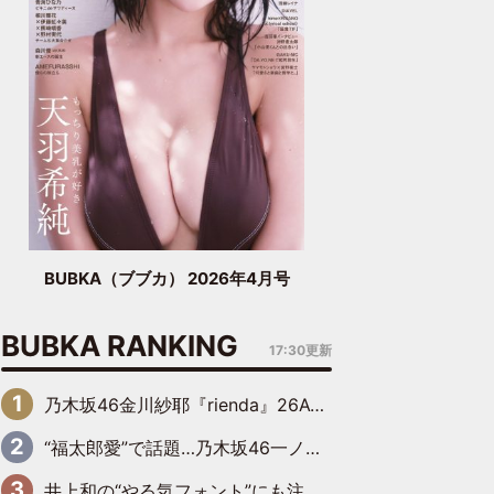
BUBKA（ブブカ） 2026年4月号
BUBKA RANKING
17:30更新
乃木坂46金川紗耶『rienda』26AW LOOKモデルに就任
“福太郎愛”で話題…乃木坂46一ノ瀬美空、地元福岡『めんべい25周年トップサポーター』に就任
井上和の“やる気フォント”にも注目 乃木坂46が挑んだ書道パフォーマンスの舞台裏