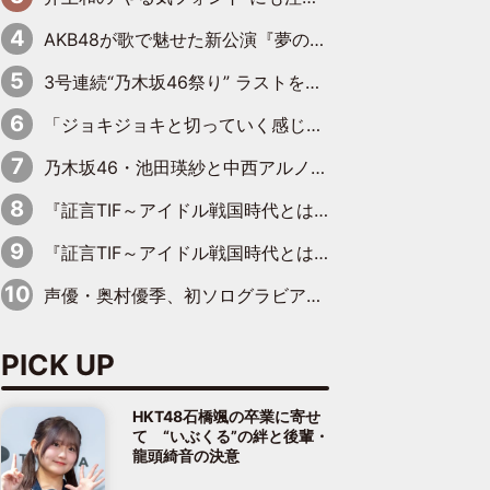
AKB48が歌で魅せた新公演『夢のポップスター』 初日から全身全霊のステージ
3号連続“乃木坂46祭り” ラストを飾るのは賀喜遥香…5年ぶりの登場に「5年分大人になった私を見ていただけたら」
「ジョキジョキと切っていく感じ」STU48中村舞、新しい挑戦は自らの手で
乃木坂46・池田瑛紗と中西アルノが「真冬のかき氷」騒動で火花散らす！ 因縁の裏にあるのは、逆境をともに“凌”ぐ似た者同士の絆
『証言TIF～アイドル戦国時代とはなんだったのか～』第11回：私立恵比寿中学・真山りか×安本彩花「TIFで10年ぶりのキョンシーメイクをしたら、場を完全に引かせてしまって。時代が変わったんだなって」
『証言TIF～アイドル戦国時代とはなんだったのか～』第6回：でんぱ組.inc・古川未鈴×相沢梨紗「『ハロプロやりたかったな』って言ったら、夢眠ねむさんに『てめえはでんぱ組．incなんだよ！』って肩パンされて(笑)」
声優・奥村優季、初ソログラビアで初ソロ表紙を飾る！ 初めて見せる表情や、声優を志したきっかけなどを語った必読のインタビューを掲載
PICK UP
HKT48石橋颯の卒業に寄せ
て “いぶくる”の絆と後輩・
龍頭綺音の決意