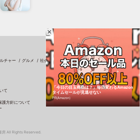
ルチャー
グルメ
社会
スポーツ
「今日の目玉商品は？」毎日変わるAmazon
いて
タイムセールが見逃せない
PR(Amazon)
保護方針について
ー
 All Rights Reserved.