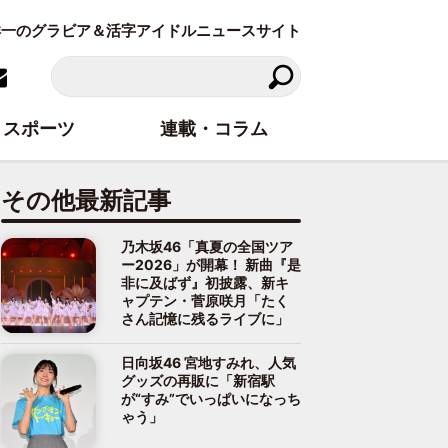
東洋一のグラビア＆活字アイドルニュースサイト
スポーツ
連載・コラム
その他最新記事
乃木坂46「真夏の全国ツア
ー2026」が開幕！ 新曲『是
非に及ばず』初披露、新キ
ャプテン・菅原咲月「たく
さん記憶に残るライブに」
日向坂46 宮地すみれ、人気
グッズの再販に「新宿駅
が“すみ”でいっぱいになっち
ゃう」