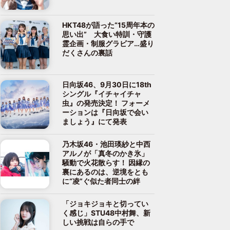
HKT48が語った“15周年本の
思い出” 大食い特訓・守護
霊企画・制服グラビア…盛り
だくさんの裏話
日向坂46、9月30日に18th
シングル『イチャイチャ
虫』の発売決定！ フォーメ
ーションは『日向坂で会い
ましょう』にて発表
乃木坂46・池田瑛紗と中西
アルノが「真冬のかき氷」
騒動で火花散らす！ 因縁の
裏にあるのは、逆境をとも
に“凌”ぐ似た者同士の絆
「ジョキジョキと切ってい
く感じ」STU48中村舞、新
しい挑戦は自らの手で