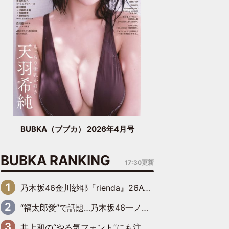
BUBKA（ブブカ） 2026年4月号
BUBKA RANKING
17:30更新
乃木坂46金川紗耶『rienda』26AW LOOKモデルに就任
“福太郎愛”で話題…乃木坂46一ノ瀬美空、地元福岡『めんべい25周年トップサポーター』に就任
井上和の“やる気フォント”にも注目 乃木坂46が挑んだ書道パフォーマンスの舞台裏