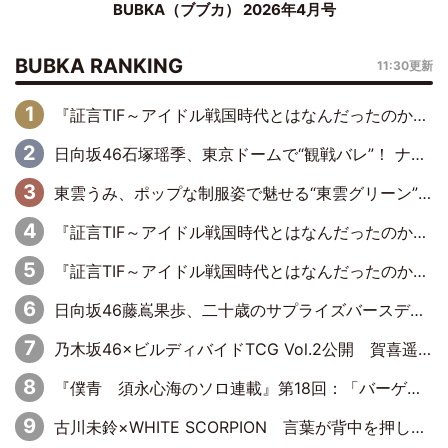
BUBKA（ブブカ） 2026年4月号
BUBKA RANKING
11:30更新
『証言TIF～アイドル戦国時代とはなんだったのか～』第6回：でんぱ組.inc・古川未鈴×相沢梨紗「『ハロプロやりたかったな』って言ったら、夢眠ねむさんに『てめえはでんぱ組．incなんだよ！』って肩パンされて(笑)」
日向坂46石塚瑶季、東京ドームで“観戦バレ”！ ナイツ・塙も認めた「巨人に詳しすぎるアイドル」は元VENUSスクール生で杉内コーチ推し⁉
東雲うみ、ポップな制服姿で魅せる“東雲グリーン”の正体
『証言TIF～アイドル戦国時代とはなんだったのか～』第8回：Negicco・Nao☆×Megu×Kaede「東京からオファーが来たのと、梨の皮剥きとどっちが大事なんだって」
『証言TIF～アイドル戦国時代とはなんだったのか～』第10回：さくら学院・武藤彩未×飯田らうら「正直、中3で辞めるというのを信じてなくて。そう言われてはいたけど、嘘でしょって」
日向坂46藤嶌果歩、二十歳のサプライズバースデーに大喜び「頼られる先輩になれるように努力していきたい」
乃木坂46×ビルディバイドTCG Vol.2公開 賀喜遥香＆田村真佑が『京まふ』ステージに登壇
『僕青 須永心海のソロ連載』第18回：「バーゲンセールハンターみうな inしまむら」編
古川未鈴×WHITE SCORPION 言葉が背中を押した“それぞれの決意”