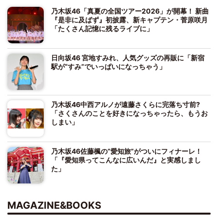
乃木坂46「真夏の全国ツアー2026」が開幕！ 新曲
『是非に及ばず』初披露、新キャプテン・菅原咲月
「たくさん記憶に残るライブに」
日向坂46 宮地すみれ、人気グッズの再販に「新宿
駅が“すみ”でいっぱいになっちゃう」
乃木坂46中西アルノが遠藤さくらに完落ち寸前?
「さくさんのことを好きになっちゃったら、もうお
しまい」
乃木坂46佐藤楓の“愛知旅”がついにフィナーレ！
「『愛知県ってこんなに広いんだ』と実感しまし
た」
MAGAZINE&BOOKS