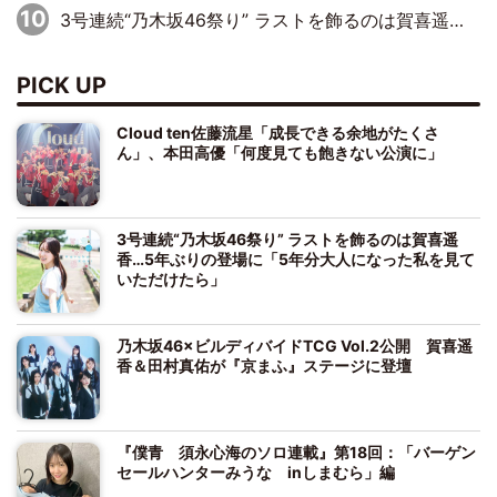
3号連続“乃木坂46祭り” ラストを飾るのは賀喜遥香…5年ぶりの登場に「5年分大人になった私を見ていただけたら」
PICK UP
Cloud ten佐藤流星「成長できる余地がたくさ
ん」、本田高優「何度見ても飽きない公演に」
3号連続“乃木坂46祭り” ラストを飾るのは賀喜遥
香…5年ぶりの登場に「5年分大人になった私を見て
いただけたら」
乃木坂46×ビルディバイドTCG Vol.2公開 賀喜遥
香＆田村真佑が『京まふ』ステージに登壇
『僕青 須永心海のソロ連載』第18回：「バーゲン
セールハンターみうな inしまむら」編