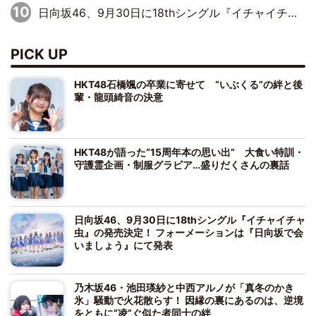
日向坂46、9月30日に18thシングル『イチャイチャ虫』の発売決定！ フォーメーションは『日向坂で会いましょう』にて発表
PICK UP
HKT48石橋颯の卒業に寄せて “いぶくる”の絆と後
輩・龍頭綺音の決意
HKT48が語った“15周年本の思い出” 大食い特訓・
守護霊企画・制服グラビア…盛りだくさんの裏話
日向坂46、9月30日に18thシングル『イチャイチャ
虫』の発売決定！ フォーメーションは『日向坂で会
いましょう』にて発表
乃木坂46・池田瑛紗と中西アルノが「真冬のかき
氷」騒動で火花散らす！ 因縁の裏にあるのは、逆境
をともに“凌”ぐ似た者同士の絆