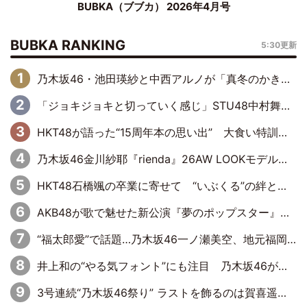
BUBKA（ブブカ） 2026年4月号
BUBKA RANKING
5:30更新
乃木坂46・池田瑛紗と中西アルノが「真冬のかき氷」騒動で火花散らす！ 因縁の裏にあるのは、逆境をともに“凌”ぐ似た者同士の絆
「ジョキジョキと切っていく感じ」STU48中村舞、新しい挑戦は自らの手で
HKT48が語った“15周年本の思い出” 大食い特訓・守護霊企画・制服グラビア…盛りだくさんの裏話
乃木坂46金川紗耶『rienda』26AW LOOKモデルに就任
HKT48石橋颯の卒業に寄せて “いぶくる”の絆と後輩・龍頭綺音の決意
AKB48が歌で魅せた新公演『夢のポップスター』 初日から全身全霊のステージ
“福太郎愛”で話題…乃木坂46一ノ瀬美空、地元福岡『めんべい25周年トップサポーター』に就任
井上和の“やる気フォント”にも注目 乃木坂46が挑んだ書道パフォーマンスの舞台裏
3号連続“乃木坂46祭り” ラストを飾るのは賀喜遥香…5年ぶりの登場に「5年分大人になった私を見ていただけたら」