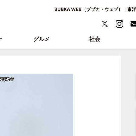
BUBKA WEB（ブブカ・ウェブ）｜
ー
グルメ
社会