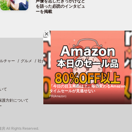
声優を志したきっかけなど
を語った必読のインタビュ
ーを掲載
ルチャー
グルメ
社会
スポーツ
「今日の目玉商品は？」毎日変わるAmazon
いて
タイムセールが見逃せない
PR(Amazon)
保護方針について
ー
 All Rights Reserved.