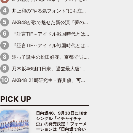
井上和の“やる気フォント”にも注目 乃木坂46が挑んだ書道パフォーマンスの舞台裏
AKB48が歌で魅せた新公演『夢のポップスター』 初日から全身全霊のステージ
『証言TIF～アイドル戦国時代とはなんだったのか～』第6回：でんぱ組.inc・古川未鈴×相沢梨紗「『ハロプロやりたかったな』って言ったら、夢眠ねむさんに『てめえはでんぱ組．incなんだよ！』って肩パンされて(笑)」
『証言TIF～アイドル戦国時代とはなんだったのか～』第11回：私立恵比寿中学・真山りか×安本彩花「TIFで10年ぶりのキョンシーメイクをしたら、場を完全に引かせてしまって。時代が変わったんだなって」
甥っ子誕生の松田好花、京都で“ふたつの家族”をはしご！ “母”黒谷友香に見送られ、“父”松岡昌宏とはハシゴ酒
乃木坂46樋口日奈、過去最大級“大人の色気”あふれる入浴姿披露
AKB48 21期研究生・森川優、可愛さもある大人の女性に
PICK UP
日向坂46、9月30日に18th
シングル『イチャイチャ
虫』の発売決定！ フォーメ
ーションは『日向坂で会い