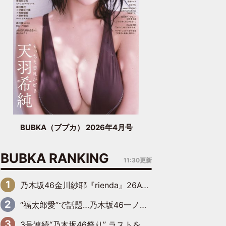
BUBKA（ブブカ） 2026年4月号
BUBKA RANKING
11:30更新
乃木坂46金川紗耶『rienda』26AW LOOKモデルに就任
“福太郎愛”で話題…乃木坂46一ノ瀬美空、地元福岡『めんべい25周年トップサポーター』に就任
3号連続“乃木坂46祭り” ラストを飾るのは賀喜遥香…5年ぶりの登場に「5年分大人になった私を見ていただけたら」