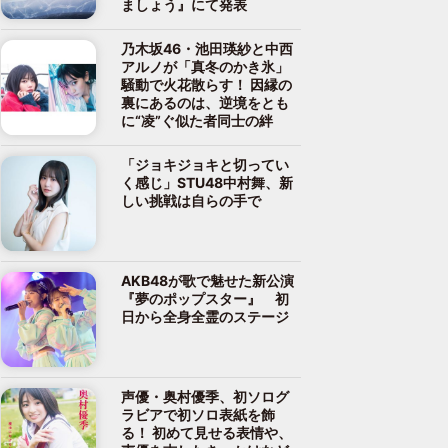
ましょう』にて発表
乃木坂46・池田瑛紗と中西
アルノが「真冬のかき氷」
騒動で火花散らす！ 因縁の
裏にあるのは、逆境をとも
に“凌”ぐ似た者同士の絆
「ジョキジョキと切ってい
く感じ」STU48中村舞、新
しい挑戦は自らの手で
AKB48が歌で魅せた新公演
『夢のポップスター』 初
日から全身全霊のステージ
声優・奥村優季、初ソログ
ラビアで初ソロ表紙を飾
る！ 初めて見せる表情や、