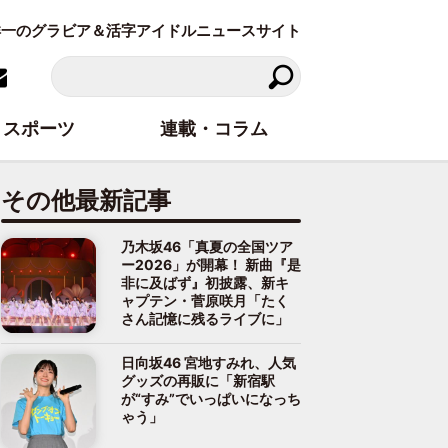
東洋一のグラビア＆活字アイドルニュースサイト
スポーツ
連載・コラム
その他最新記事
乃木坂46「真夏の全国ツア
ー2026」が開幕！ 新曲『是
非に及ばず』初披露、新キ
ャプテン・菅原咲月「たく
さん記憶に残るライブに」
日向坂46 宮地すみれ、人気
グッズの再販に「新宿駅
が“すみ”でいっぱいになっち
ゃう」