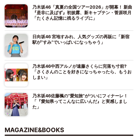
乃木坂46「真夏の全国ツアー2026」が開幕！ 新曲
『是非に及ばず』初披露、新キャプテン・菅原咲月
「たくさん記憶に残るライブに」
日向坂46 宮地すみれ、人気グッズの再販に「新宿
駅が“すみ”でいっぱいになっちゃう」
乃木坂46中西アルノが遠藤さくらに完落ち寸前?
「さくさんのことを好きになっちゃったら、もうお
しまい」
乃木坂46佐藤楓の“愛知旅”がついにフィナーレ！
「『愛知県ってこんなに広いんだ』と実感しまし
た」
MAGAZINE&BOOKS