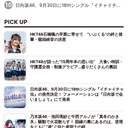
日向坂46、9月30日に18thシングル『イチャイチャ虫』の発売決定！ フォーメーションは『日向坂で会いましょう』にて発表
PICK UP
HKT48石橋颯の卒業に寄せて “いぶくる”の絆と後
輩・龍頭綺音の決意
HKT48が語った“15周年本の思い出” 大食い特訓・
守護霊企画・制服グラビア…盛りだくさんの裏話
日向坂46、9月30日に18thシングル『イチャイチャ
虫』の発売決定！ フォーメーションは『日向坂で会
いましょう』にて発表
乃木坂46・池田瑛紗と中西アルノが「真冬のかき
氷」騒動で火花散らす！ 因縁の裏にあるのは、逆境
をともに“凌”ぐ似た者同士の絆