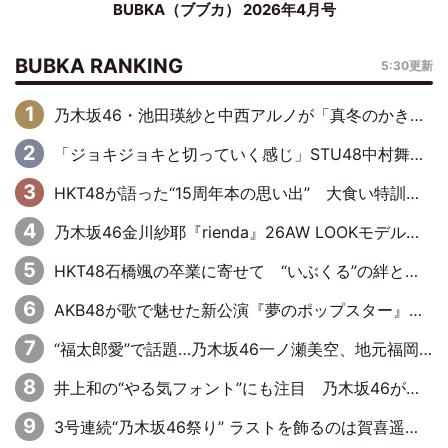
BUBKA（ブブカ） 2026年4月号
BUBKA RANKING
5:30更新
乃木坂46・池田瑛紗と中西アルノが「真冬のかき氷」騒動で火花散らす！ 因縁の裏にあるのは、逆境をともに“凌”ぐ似た者同士の絆
「ジョキジョキと切っていく感じ」STU48中村舞、新しい挑戦は自らの手で
HKT48が語った“15周年本の思い出” 大食い特訓・守護霊企画・制服グラビア…盛りだくさんの裏話
乃木坂46金川紗耶『rienda』26AW LOOKモデルに就任
HKT48石橋颯の卒業に寄せて “いぶくる”の絆と後輩・龍頭綺音の決意
AKB48が歌で魅せた新公演『夢のポップスター』 初日から全身全霊のステージ
“福太郎愛”で話題…乃木坂46一ノ瀬美空、地元福岡『めんべい25周年トップサポーター』に就任
井上和の“やる気フォント”にも注目 乃木坂46が挑んだ書道パフォーマンスの舞台裏
3号連続“乃木坂46祭り” ラストを飾るのは賀喜遥香…5年ぶりの登場に「5年分大人になった私を見ていただけたら」