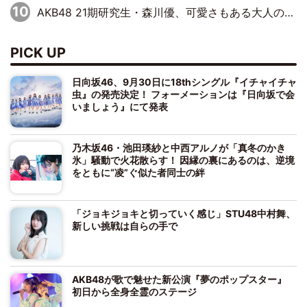
AKB48 21期研究生・森川優、可愛さもある大人の女性に
PICK UP
日向坂46、9月30日に18thシングル『イチャイチャ
虫』の発売決定！ フォーメーションは『日向坂で会
いましょう』にて発表
乃木坂46・池田瑛紗と中西アルノが「真冬のかき
氷」騒動で火花散らす！ 因縁の裏にあるのは、逆境
をともに“凌”ぐ似た者同士の絆
「ジョキジョキと切っていく感じ」STU48中村舞、
新しい挑戦は自らの手で
AKB48が歌で魅せた新公演『夢のポップスター』
初日から全身全霊のステージ