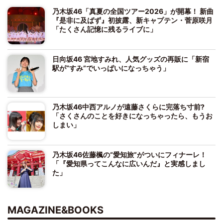
乃木坂46「真夏の全国ツアー2026」が開幕！ 新曲
『是非に及ばず』初披露、新キャプテン・菅原咲月
「たくさん記憶に残るライブに」
日向坂46 宮地すみれ、人気グッズの再販に「新宿
駅が“すみ”でいっぱいになっちゃう」
乃木坂46中西アルノが遠藤さくらに完落ち寸前?
「さくさんのことを好きになっちゃったら、もうお
しまい」
乃木坂46佐藤楓の“愛知旅”がついにフィナーレ！
「『愛知県ってこんなに広いんだ』と実感しまし
た」
MAGAZINE&BOOKS