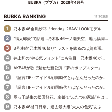
BUBKA（ブブカ） 2026年4月号
BUBKA RANKING
11:30更新
乃木坂46金川紗耶『rienda』26AW LOOKモデルに就任
“福太郎愛”で話題…乃木坂46一ノ瀬美空、地元福岡『めんべい25周年トップサポーター』に就任
3号連続“乃木坂46祭り” ラストを飾るのは賀喜遥香…5年ぶりの登場に「5年分大人になった私を見ていただけたら」
井上和の“やる気フォント”にも注目 乃木坂46が挑んだ書道パフォーマンスの舞台裏
AKB48が歌で魅せた新公演『夢のポップスター』 初日から全身全霊のステージ
『証言TIF～アイドル戦国時代とはなんだったのか～』第6回：でんぱ組.inc・古川未鈴×相沢梨紗「『ハロプロやりたかったな』って言ったら、夢眠ねむさんに『てめえはでんぱ組．incなんだよ！』って肩パンされて(笑)」
『証言TIF～アイドル戦国時代とはなんだったのか～』第11回：私立恵比寿中学・真山りか×安本彩花「TIFで10年ぶりのキョンシーメイクをしたら、場を完全に引かせてしまって。時代が変わったんだなって」
甥っ子誕生の松田好花、京都で“ふたつの家族”をはしご！ “母”黒谷友香に見送られ、“父”松岡昌宏とはハシゴ酒
乃木坂46樋口日奈、過去最大級“大人の色気”あふれる入浴姿披露