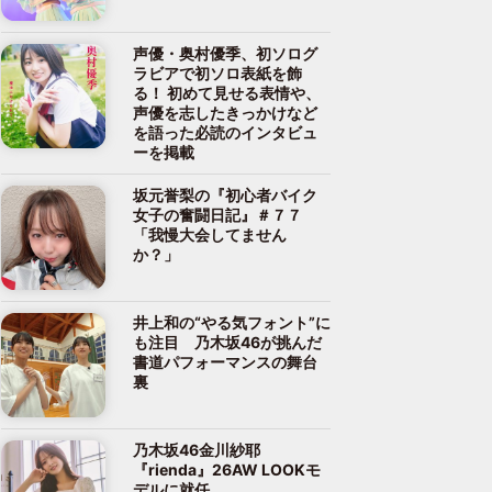
声優・奥村優季、初ソログ
ラビアで初ソロ表紙を飾
る！ 初めて見せる表情や、
声優を志したきっかけなど
を語った必読のインタビュ
ーを掲載
坂元誉梨の『初心者バイク
女子の奮闘日記』＃７７
「我慢大会してません
か？」
井上和の“やる気フォント”に
も注目 乃木坂46が挑んだ
書道パフォーマンスの舞台
裏
乃木坂46金川紗耶
『rienda』26AW LOOKモ
デルに就任