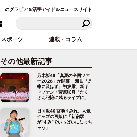
東洋一のグラビア＆活字アイドルニュースサイト
スポーツ
連載・コラム
その他最新記事
乃木坂46「真夏の全国ツア
ー2026」が開幕！ 新曲『是
非に及ばず』初披露、新キ
ャプテン・菅原咲月「たく
さん記憶に残るライブに」
日向坂46 宮地すみれ、人気
グッズの再販に「新宿駅
が“すみ”でいっぱいになっち
ゃう」