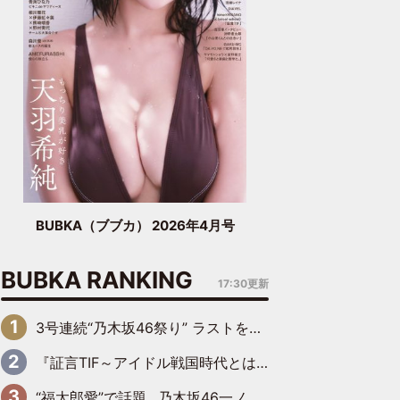
BUBKA（ブブカ） 2026年4月号
BUBKA RANKING
17:30更新
3号連続“乃木坂46祭り” ラストを飾るのは賀喜遥香…5年ぶりの登場に「5年分大人になった私を見ていただけたら」
『証言TIF～アイドル戦国時代とはなんだったのか～』第6回：でんぱ組.inc・古川未鈴×相沢梨紗「『ハロプロやりたかったな』って言ったら、夢眠ねむさんに『てめえはでんぱ組．incなんだよ！』って肩パンされて(笑)」
“福太郎愛”で話題…乃木坂46一ノ瀬美空、地元福岡『めんべい25周年トップサポーター』に就任