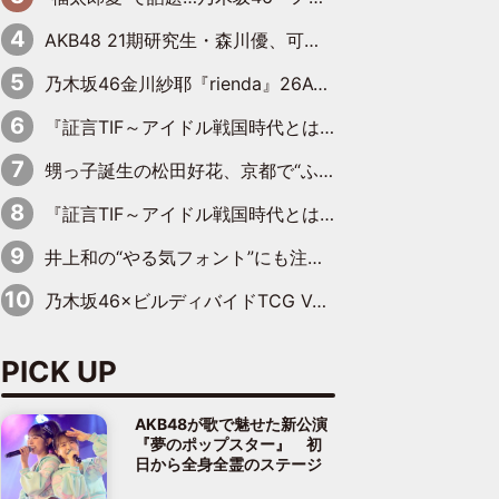
AKB48 21期研究生・森川優、可愛さもある大人の女性に
乃木坂46金川紗耶『rienda』26AW LOOKモデルに就任
『証言TIF～アイドル戦国時代とはなんだったのか～』第11回：私立恵比寿中学・真山りか×安本彩花「TIFで10年ぶりのキョンシーメイクをしたら、場を完全に引かせてしまって。時代が変わったんだなって」
甥っ子誕生の松田好花、京都で“ふたつの家族”をはしご！ “母”黒谷友香に見送られ、“父”松岡昌宏とはハシゴ酒
『証言TIF～アイドル戦国時代とはなんだったのか～』第10回：さくら学院・武藤彩未×飯田らうら「正直、中3で辞めるというのを信じてなくて。そう言われてはいたけど、嘘でしょって」
井上和の“やる気フォント”にも注目 乃木坂46が挑んだ書道パフォーマンスの舞台裏
乃木坂46×ビルディバイドTCG Vol.2公開 賀喜遥香＆田村真佑が『京まふ』ステージに登壇
PICK UP
AKB48が歌で魅せた新公演
『夢のポップスター』 初
日から全身全霊のステージ