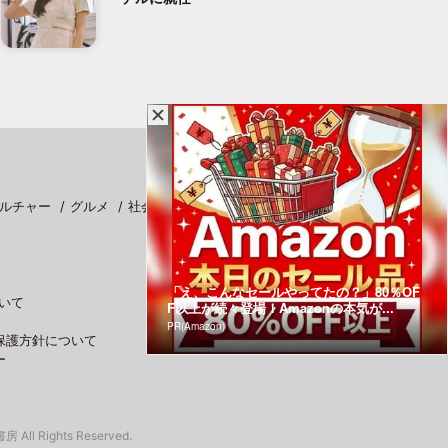
ルチャー
グルメ
社会
スポーツ
「え、こんなセールやってたの？」80％OF
いて
F以上が続々登場！Amazonの本気が...
PR(Amazon)
保護方針について
ー
 All Rights Reserved.