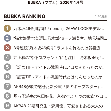
BUBKA（ブブカ） 2026年4月号
BUBKA RANKING
5:30更新
乃木坂46金川紗耶『rienda』26AW LOOKモデルに就任
“福太郎愛”で話題…乃木坂46一ノ瀬美空、地元福岡『めんべい25周年トップサポーター』に就任
3号連続“乃木坂46祭り” ラストを飾るのは賀喜遥香…5年ぶりの登場に「5年分大人になった私を見ていただけたら」
井上和の“やる気フォント”にも注目 乃木坂46が挑んだ書道パフォーマンスの舞台裏
『証言TIF～アイドル戦国時代とはなんだったのか～』第6回：でんぱ組.inc・古川未鈴×相沢梨紗「『ハロプロやりたかったな』って言ったら、夢眠ねむさんに『てめえはでんぱ組．incなんだよ！』って肩パンされて(笑)」
『証言TIF～アイドル戦国時代とはなんだったのか～』第11回：私立恵比寿中学・真山りか×安本彩花「TIFで10年ぶりのキョンシーメイクをしたら、場を完全に引かせてしまって。時代が変わったんだなって」
AKB48が歌で魅せた新公演『夢のポップスター』 初日から全身全霊のステージ
甥っ子誕生の松田好花、京都で“ふたつの家族”をはしご！ “母”黒谷友香に見送られ、“父”松岡昌宏とはハシゴ酒
AKB48 21期研究生・森川優、可愛さもある大人の女性に