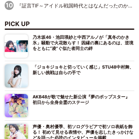
『証言TIF～アイドル戦国時代とはなんだったのか～』第10回：さくら学院・武藤彩未×飯田らうら「正直、中3で辞めるというのを信じてなくて。そう言われてはいたけど、嘘でしょって」
PICK UP
乃木坂46・池田瑛紗と中西アルノが「真冬のかき
氷」騒動で火花散らす！ 因縁の裏にあるのは、逆境
をともに“凌”ぐ似た者同士の絆
「ジョキジョキと切っていく感じ」STU48中村舞、
新しい挑戦は自らの手で
AKB48が歌で魅せた新公演『夢のポップスター』
初日から全身全霊のステージ
声優・奥村優季、初ソログラビアで初ソロ表紙を飾
る！ 初めて見せる表情や、声優を志したきっかけな
どを語った必読のインタビューを掲載