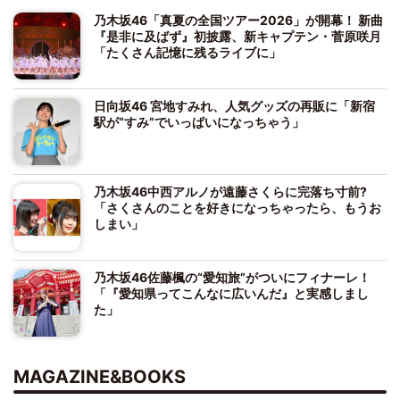
乃木坂46「真夏の全国ツアー2026」が開幕！ 新曲
『是非に及ばず』初披露、新キャプテン・菅原咲月
「たくさん記憶に残るライブに」
日向坂46 宮地すみれ、人気グッズの再販に「新宿
駅が“すみ”でいっぱいになっちゃう」
乃木坂46中西アルノが遠藤さくらに完落ち寸前?
「さくさんのことを好きになっちゃったら、もうお
しまい」
乃木坂46佐藤楓の“愛知旅”がついにフィナーレ！
「『愛知県ってこんなに広いんだ』と実感しまし
た」
MAGAZINE&BOOKS