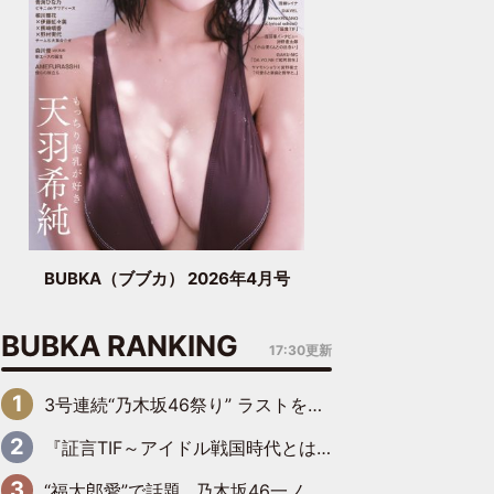
BUBKA（ブブカ） 2026年4月号
BUBKA RANKING
17:30更新
3号連続“乃木坂46祭り” ラストを飾るのは賀喜遥香…5年ぶりの登場に「5年分大人になった私を見ていただけたら」
『証言TIF～アイドル戦国時代とはなんだったのか～』第6回：でんぱ組.inc・古川未鈴×相沢梨紗「『ハロプロやりたかったな』って言ったら、夢眠ねむさんに『てめえはでんぱ組．incなんだよ！』って肩パンされて(笑)」
“福太郎愛”で話題…乃木坂46一ノ瀬美空、地元福岡『めんべい25周年トップサポーター』に就任