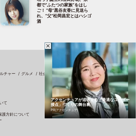
都で“ふたつの家族”をはし
ご！ “母”黒谷友香に見送ら
れ、“父”松岡昌宏とはハシゴ
酒
ルチャー
グルメ
社会
スポーツ
アクセンチュアが追求する「最適なユーザー
いて
接点」づくりの舞台裏
PR(アクセンチュア)
保護方針について
ー