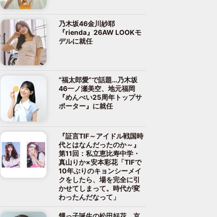
乃木坂46金川紗耶
『rienda』26AW LOOKモ
デルに就任
“福太郎愛”で話題…乃木坂
46一ノ瀬美空、地元福岡
『めんべい25周年トップサ
ポーター』に就任
『証言TIF～アイドル戦国時
代とはなんだったのか～』
第11回：私立恵比寿中学・
真山りか×安本彩花「TIFで
10年ぶりのキョンシーメイ
クをしたら、場を完全に引
かせてしまって。時代が変
わったんだなって」
甥っ子誕生の松田好花、京