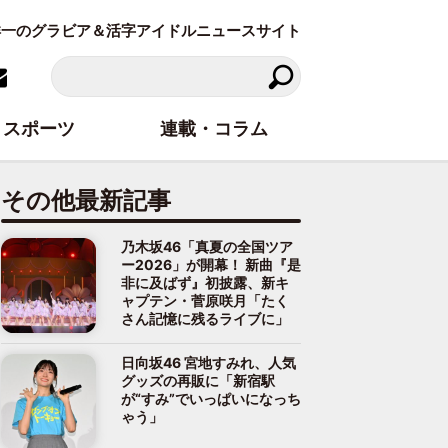
東洋一のグラビア＆活字アイドルニュースサイト
スポーツ
連載・コラム
その他最新記事
乃木坂46「真夏の全国ツア
ー2026」が開幕！ 新曲『是
非に及ばず』初披露、新キ
ャプテン・菅原咲月「たく
さん記憶に残るライブに」
日向坂46 宮地すみれ、人気
グッズの再販に「新宿駅
が“すみ”でいっぱいになっち
ゃう」