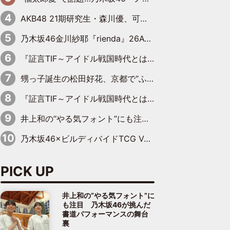
AKB48 21期研究生・森川優、可愛さもある大人の女性に
乃木坂46金川紗耶『rienda』26AW LOOKモデルに就任
『証言TIF～アイドル戦国時代とはなんだったのか～』第11回：私立恵比寿中学・真山りか×安本彩花「TIFで10年ぶりのキョンシーメイクをしたら、場を完全に引かせてしまって。時代が変わったんだなって」
甥っ子誕生の松田好花、京都で“ふたつの家族”をはしご！ “母”黒谷友香に見送られ、“父”松岡昌宏とはハシゴ酒
『証言TIF～アイドル戦国時代とはなんだったのか～』第10回：さくら学院・武藤彩未×飯田らうら「正直、中3で辞めるというのを信じてなくて。そう言われてはいたけど、嘘でしょって」
井上和の“やる気フォント”にも注目 乃木坂46が挑んだ書道パフォーマンスの舞台裏
乃木坂46×ビルディバイドTCG Vol.2公開 賀喜遥香＆田村真佑が『京まふ』ステージに登壇
PICK UP
井上和の“やる気フォント”に
も注目 乃木坂46が挑んだ
書道パフォーマンスの舞台
裏