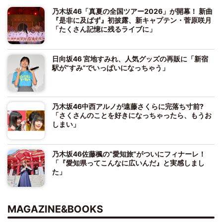
乃木坂46「真夏の全国ツアー2026」が開幕！ 新曲
『是非に及ばず』初披露、新キャプテン・菅原咲月
「たくさん記憶に残るライブに」
日向坂46 宮地すみれ、人気グッズの再販に「新宿
駅が“すみ”でいっぱいになっちゃう」
乃木坂46中西アルノが遠藤さくらに完落ち寸前?
「さくさんのことを好きになっちゃったら、もうお
しまい」
乃木坂46佐藤楓の“愛知旅”がついにフィナーレ！
「『愛知県ってこんなに広いんだ』と実感しまし
た」
MAGAZINE&BOOKS