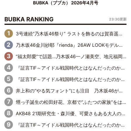
BUBKA（ブブカ） 2026年4月号
BUBKA RANKING
23:30更新
3号連続“乃木坂46祭り” ラストを飾るのは賀喜遥香…5年ぶりの登場に「5年分大人になった私を見ていただけたら」
乃木坂46金川紗耶『rienda』26AW LOOKモデルに就任
“福太郎愛”で話題…乃木坂46一ノ瀬美空、地元福岡『めんべい25周年トップサポーター』に就任
『証言TIF～アイドル戦国時代とはなんだったのか～』第6回：でんぱ組.inc・古川未鈴×相沢梨紗「『ハロプロやりたかったな』って言ったら、夢眠ねむさんに『てめえはでんぱ組．incなんだよ！』って肩パンされて(笑)」
『証言TIF～アイドル戦国時代とはなんだったのか～』第11回：私立恵比寿中学・真山りか×安本彩花「TIFで10年ぶりのキョンシーメイクをしたら、場を完全に引かせてしまって。時代が変わったんだなって」
井上和の“やる気フォント”にも注目 乃木坂46が挑んだ書道パフォーマンスの舞台裏
甥っ子誕生の松田好花、京都で“ふたつの家族”をはしご！ “母”黒谷友香に見送られ、“父”松岡昌宏とはハシゴ酒
AKB48 21期研究生・森川優、可愛さもある大人の女性に
『証言TIF～アイドル戦国時代とはなんだったのか～』第10回：さくら学院・武藤彩未×飯田らうら「正直、中3で辞めるというのを信じてなくて。そう言われてはいたけど、嘘でしょって」