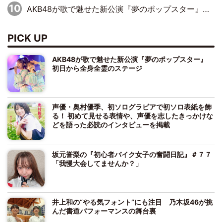
AKB48が歌で魅せた新公演『夢のポップスター』 初日から全身全霊のステージ
PICK UP
AKB48が歌で魅せた新公演『夢のポップスター』
初日から全身全霊のステージ
声優・奥村優季、初ソログラビアで初ソロ表紙を飾
る！ 初めて見せる表情や、声優を志したきっかけな
どを語った必読のインタビューを掲載
坂元誉梨の『初心者バイク女子の奮闘日記』＃７７
「我慢大会してませんか？」
井上和の“やる気フォント”にも注目 乃木坂46が挑
んだ書道パフォーマンスの舞台裏