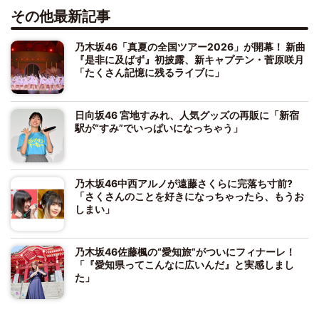
その他最新記事
乃木坂46「真夏の全国ツアー2026」が開幕！ 新曲
『是非に及ばず』初披露、新キャプテン・菅原咲月
「たくさん記憶に残るライブに」
日向坂46 宮地すみれ、人気グッズの再販に「新宿
駅が“すみ”でいっぱいになっちゃう」
乃木坂46中西アルノが遠藤さくらに完落ち寸前?
「さくさんのことを好きになっちゃったら、もうお
しまい」
乃木坂46佐藤楓の“愛知旅”がついにフィナーレ！
「『愛知県ってこんなに広いんだ』と実感しまし
た」