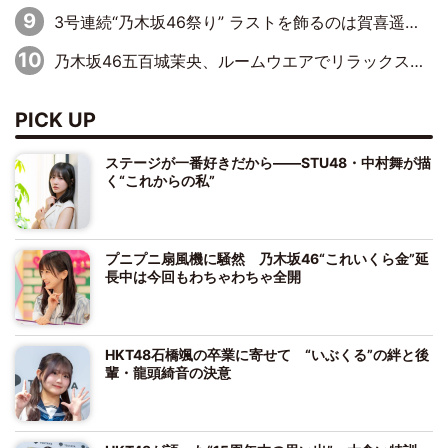
3号連続“乃木坂46祭り” ラストを飾るのは賀喜遥香…5年ぶりの登場に「5年分大人になった私を見ていただけたら」
乃木坂46五百城茉央、ルームウエアでリラックス「今回のグラビアを見て成長を感じていただけるとうれしい」
PICK UP
ステージが一番好きだから――STU48・中村舞が描
く“これからの私”
プニプニ扇風機に騒然 乃木坂46“これいくら金”延
長中は今回もわちゃわちゃ全開
HKT48石橋颯の卒業に寄せて “いぶくる”の絆と後
輩・龍頭綺音の決意