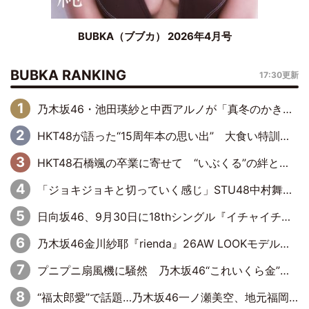
BUBKA（ブブカ） 2026年4月号
BUBKA RANKING
17:30更新
乃木坂46・池田瑛紗と中西アルノが「真冬のかき氷」騒動で火花散らす！ 因縁の裏にあるのは、逆境をともに“凌”ぐ似た者同士の絆
HKT48が語った“15周年本の思い出” 大食い特訓・守護霊企画・制服グラビア…盛りだくさんの裏話
HKT48石橋颯の卒業に寄せて “いぶくる”の絆と後輩・龍頭綺音の決意
「ジョキジョキと切っていく感じ」STU48中村舞、新しい挑戦は自らの手で
日向坂46、9月30日に18thシングル『イチャイチャ虫』の発売決定！ フォーメーションは『日向坂で会いましょう』にて発表
乃木坂46金川紗耶『rienda』26AW LOOKモデルに就任
プニプニ扇風機に騒然 乃木坂46“これいくら金”延長中は今回もわちゃわちゃ全開
“福太郎愛”で話題…乃木坂46一ノ瀬美空、地元福岡『めんべい25周年トップサポーター』に就任