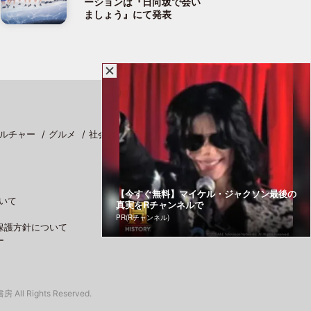
ーションは『日向坂で会い
ましょう』にて発表
ルチャー
グルメ
社会
スポーツ
【今すぐ無料】マイケル・ジャクソン最後の
いて
真実をRチャンネルで
PR(Rチャンネル)
保護方針について
ー
 All Rights Reserved.