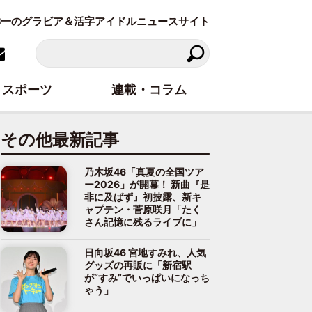
東洋一のグラビア＆活字アイドルニュースサイト
スポーツ
連載・コラム
その他最新記事
乃木坂46「真夏の全国ツア
ー2026」が開幕！ 新曲『是
非に及ばず』初披露、新キ
ャプテン・菅原咲月「たく
さん記憶に残るライブに」
日向坂46 宮地すみれ、人気
グッズの再販に「新宿駅
が“すみ”でいっぱいになっち
ゃう」