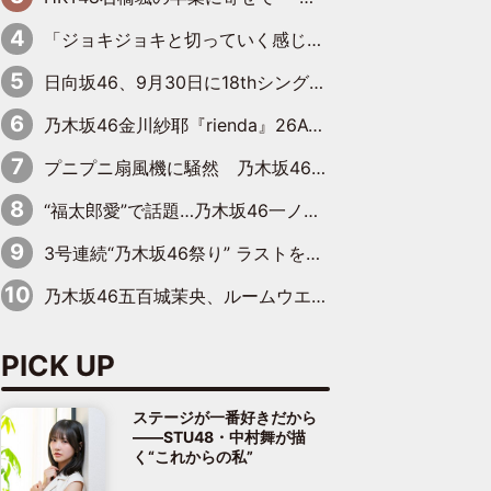
「ジョキジョキと切っていく感じ」STU48中村舞、新しい挑戦は自らの手で
日向坂46、9月30日に18thシングル『イチャイチャ虫』の発売決定！ フォーメーションは『日向坂で会いましょう』にて発表
乃木坂46金川紗耶『rienda』26AW LOOKモデルに就任
プニプニ扇風機に騒然 乃木坂46“これいくら金”延長中は今回もわちゃわちゃ全開
“福太郎愛”で話題…乃木坂46一ノ瀬美空、地元福岡『めんべい25周年トップサポーター』に就任
3号連続“乃木坂46祭り” ラストを飾るのは賀喜遥香…5年ぶりの登場に「5年分大人になった私を見ていただけたら」
乃木坂46五百城茉央、ルームウエアでリラックス「今回のグラビアを見て成長を感じていただけるとうれしい」
PICK UP
ステージが一番好きだから
――STU48・中村舞が描
く“これからの私”