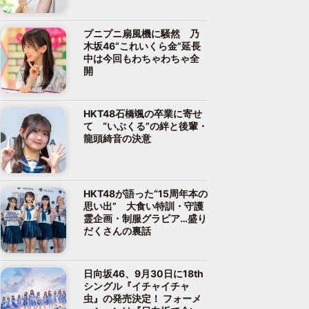
プニプニ扇風機に騒然 乃
木坂46“これいくら金”延長
中は今回もわちゃわちゃ全
開
HKT48石橋颯の卒業に寄せ
て “いぶくる”の絆と後輩・
龍頭綺音の決意
HKT48が語った“15周年本の
思い出” 大食い特訓・守護
霊企画・制服グラビア…盛り
だくさんの裏話
日向坂46、9月30日に18th
シングル『イチャイチャ
虫』の発売決定！ フォーメ