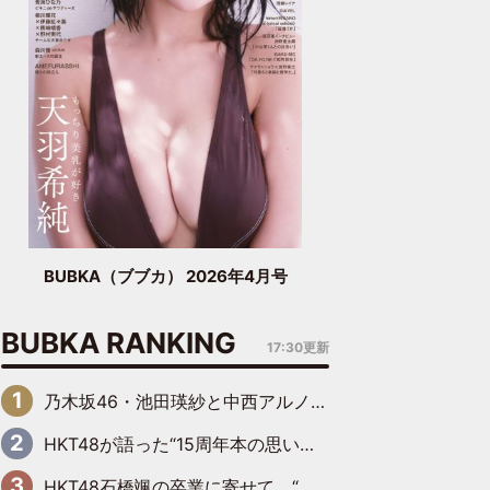
BUBKA（ブブカ） 2026年4月号
BUBKA RANKING
17:30更新
乃木坂46・池田瑛紗と中西アルノが「真冬のかき氷」騒動で火花散らす！ 因縁の裏にあるのは、逆境をともに“凌”ぐ似た者同士の絆
HKT48が語った“15周年本の思い出” 大食い特訓・守護霊企画・制服グラビア…盛りだくさんの裏話
HKT48石橋颯の卒業に寄せて “いぶくる”の絆と後輩・龍頭綺音の決意