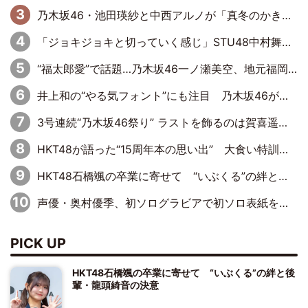
乃木坂46・池田瑛紗と中西アルノが「真冬のかき氷」騒動で火花散らす！ 因縁の裏にあるのは、逆境をともに“凌”ぐ似た者同士の絆
「ジョキジョキと切っていく感じ」STU48中村舞、新しい挑戦は自らの手で
“福太郎愛”で話題…乃木坂46一ノ瀬美空、地元福岡『めんべい25周年トップサポーター』に就任
井上和の“やる気フォント”にも注目 乃木坂46が挑んだ書道パフォーマンスの舞台裏
3号連続“乃木坂46祭り” ラストを飾るのは賀喜遥香…5年ぶりの登場に「5年分大人になった私を見ていただけたら」
HKT48が語った“15周年本の思い出” 大食い特訓・守護霊企画・制服グラビア…盛りだくさんの裏話
HKT48石橋颯の卒業に寄せて “いぶくる”の絆と後輩・龍頭綺音の決意
声優・奥村優季、初ソログラビアで初ソロ表紙を飾る！ 初めて見せる表情や、声優を志したきっかけなどを語った必読のインタビューを掲載
PICK UP
HKT48石橋颯の卒業に寄せて “いぶくる”の絆と後
輩・龍頭綺音の決意