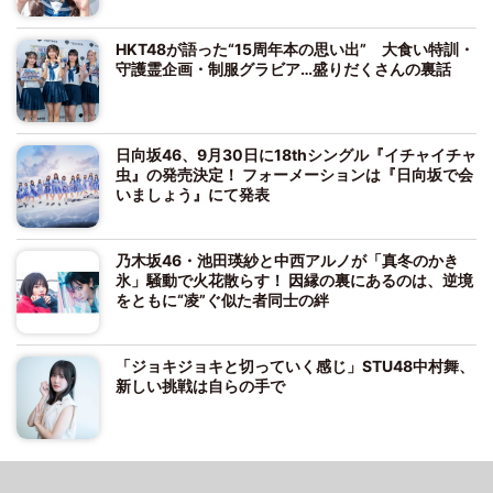
HKT48が語った“15周年本の思い出” 大食い特訓・
守護霊企画・制服グラビア…盛りだくさんの裏話
日向坂46、9月30日に18thシングル『イチャイチャ
虫』の発売決定！ フォーメーションは『日向坂で会
いましょう』にて発表
乃木坂46・池田瑛紗と中西アルノが「真冬のかき
氷」騒動で火花散らす！ 因縁の裏にあるのは、逆境
をともに“凌”ぐ似た者同士の絆
「ジョキジョキと切っていく感じ」STU48中村舞、
新しい挑戦は自らの手で