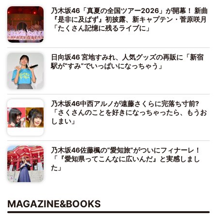
乃木坂46「真夏の全国ツアー2026」が開幕！ 新曲
『是非に及ばず』初披露、新キャプテン・菅原咲月
「たくさん記憶に残るライブに」
日向坂46 宮地すみれ、人気グッズの再販に「新宿
駅が“すみ”でいっぱいになっちゃう」
乃木坂46中西アルノが遠藤さくらに完落ち寸前?
「さくさんのことを好きになっちゃったら、もうお
しまい」
乃木坂46佐藤楓の“愛知旅”がついにフィナーレ！
「『愛知県ってこんなに広いんだ』と実感しまし
た」
MAGAZINE&BOOKS