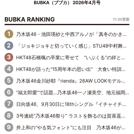
BUBKA（ブブカ） 2026年4月号
BUBKA RANKING
11:30更新
乃木坂46・池田瑛紗と中西アルノが「真冬のかき氷」騒動で火花散らす！ 因縁の裏にあるのは、逆境をともに“凌”ぐ似た者同士の絆
「ジョキジョキと切っていく感じ」STU48中村舞、新しい挑戦は自らの手で
HKT48石橋颯の卒業に寄せて “いぶくる”の絆と後輩・龍頭綺音の決意
HKT48が語った“15周年本の思い出” 大食い特訓・守護霊企画・制服グラビア…盛りだくさんの裏話
乃木坂46金川紗耶『rienda』26AW LOOKモデルに就任
“福太郎愛”で話題…乃木坂46一ノ瀬美空、地元福岡『めんべい25周年トップサポーター』に就任
日向坂46、9月30日に18thシングル『イチャイチャ虫』の発売決定！ フォーメーションは『日向坂で会いましょう』にて発表
3号連続“乃木坂46祭り” ラストを飾るのは賀喜遥香…5年ぶりの登場に「5年分大人になった私を見ていただけたら」
井上和の“やる気フォント”にも注目 乃木坂46が挑んだ書道パフォーマンスの舞台裏