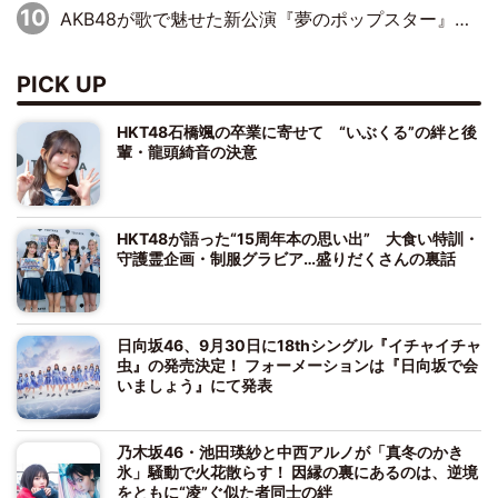
AKB48が歌で魅せた新公演『夢のポップスター』 初日から全身全霊のステージ
PICK UP
HKT48石橋颯の卒業に寄せて “いぶくる”の絆と後
輩・龍頭綺音の決意
HKT48が語った“15周年本の思い出” 大食い特訓・
守護霊企画・制服グラビア…盛りだくさんの裏話
日向坂46、9月30日に18thシングル『イチャイチャ
虫』の発売決定！ フォーメーションは『日向坂で会
いましょう』にて発表
乃木坂46・池田瑛紗と中西アルノが「真冬のかき
氷」騒動で火花散らす！ 因縁の裏にあるのは、逆境
をともに“凌”ぐ似た者同士の絆