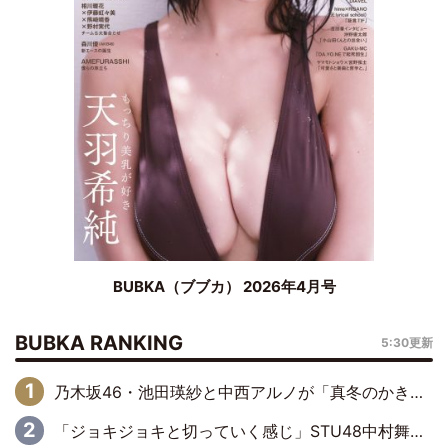
BUBKA（ブブカ） 2026年4月号
BUBKA RANKING
5:30更新
乃木坂46・池田瑛紗と中西アルノが「真冬のかき氷」騒動で火花散らす！ 因縁の裏にあるのは、逆境をともに“凌”ぐ似た者同士の絆
「ジョキジョキと切っていく感じ」STU48中村舞、新しい挑戦は自らの手で