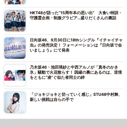
HKT48が語った“15周年本の思い出” 大食い特訓・
守護霊企画・制服グラビア…盛りだくさんの裏話
日向坂46、9月30日に18thシングル『イチャイチャ
虫』の発売決定！ フォーメーションは『日向坂で会
いましょう』にて発表
乃木坂46・池田瑛紗と中西アルノが「真冬のかき
氷」騒動で火花散らす！ 因縁の裏にあるのは、逆境
をともに“凌”ぐ似た者同士の絆
「ジョキジョキと切っていく感じ」STU48中村舞、
新しい挑戦は自らの手で