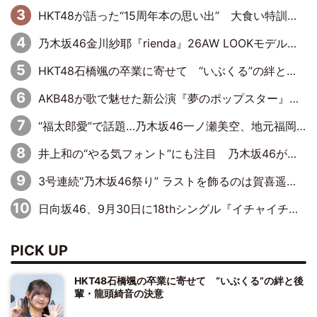
HKT48が語った“15周年本の思い出” 大食い特訓・守護霊企画・制服グラビア…盛りだくさんの裏話
乃木坂46金川紗耶『rienda』26AW LOOKモデルに就任
HKT48石橋颯の卒業に寄せて “いぶくる”の絆と後輩・龍頭綺音の決意
AKB48が歌で魅せた新公演『夢のポップスター』 初日から全身全霊のステージ
“福太郎愛”で話題…乃木坂46一ノ瀬美空、地元福岡『めんべい25周年トップサポーター』に就任
井上和の“やる気フォント”にも注目 乃木坂46が挑んだ書道パフォーマンスの舞台裏
3号連続“乃木坂46祭り” ラストを飾るのは賀喜遥香…5年ぶりの登場に「5年分大人になった私を見ていただけたら」
日向坂46、9月30日に18thシングル『イチャイチャ虫』の発売決定！ フォーメーションは『日向坂で会いましょう』にて発表
PICK UP
HKT48石橋颯の卒業に寄せて “いぶくる”の絆と後
輩・龍頭綺音の決意