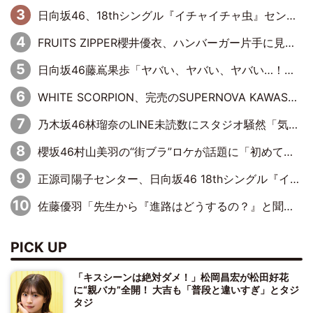
日向坂46、18thシングル『イチャイチャ虫』センターは正源司陽子に決定& 佐藤優羽や平岡海月など、“ひなた坂46”からの選抜入りも注目！
FRUITS ZIPPER櫻井優衣、ハンバーガー片手に見せた笑顔がかわい過ぎる…「国宝級の美しさ」「モグモグ美女」「この笑顔は反則過ぎる」
日向坂46藤嶌果歩「ヤバい、ヤバい、ヤバい…！」まさかの暴露に赤面
WHITE SCORPION、完売のSUPERNOVA KAWASAKIで沸いた“着席型LIVE” 『BASE Live #16』昼公演リポート
乃木坂46林瑠奈のLINE未読数にスタジオ騒然「気付かないうちに溜まってる、みたいな」
櫻坂46村山美羽の“街ブラ”ロケが話題に「初めてちゃんと埼玉の方とお話した」にMCもツッコミ
正源司陽子センター、日向坂46 18thシングル『イチャイチャ虫』新ビジュアル公開
佐藤優羽「先生から『進路はどうするの？』と聞かれて。『実は……』とXのトレンドで1位になっているスマホを見せました」【日向坂46『五期生LIVE』開催記念 五期生“変革”ドキュメンタリー③】
PICK UP
「キスシーンは絶対ダメ！」松岡昌宏が松田好花
に“親バカ”全開！ 大吉も「普段と違いすぎ」とタジ
タジ