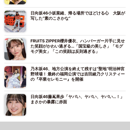
日向坂46小坂菜緒、帰る場所でほどける心 大阪が
写した“素のこさかな”
FRUITS ZIPPER櫻井優衣、ハンバーガー片手に見せ
た笑顔がかわい過ぎる…「国宝級の美しさ」「モグ
モグ美女」「この笑顔は反則過ぎる」
乃木坂46、地方公演を終えて残すは“聖地”明治神宮
野球場！ 最終の福岡公演では吉田綾乃クリスティー
の『卒業セレモニー』を開催
日向坂46藤嶌果歩「ヤバい、ヤバい、ヤバい…！」
まさかの暴露に赤面