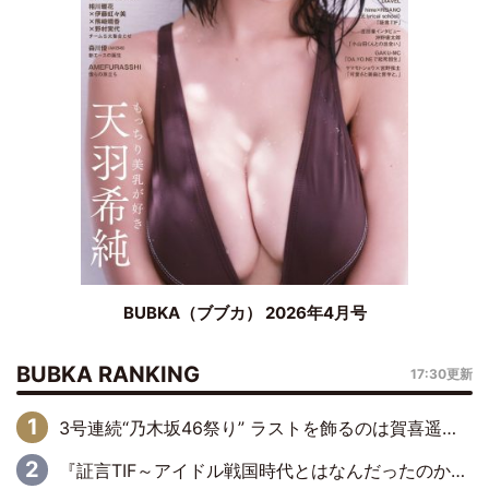
BUBKA（ブブカ） 2026年4月号
BUBKA RANKING
17:30更新
3号連続“乃木坂46祭り” ラストを飾るのは賀喜遥香…5年ぶりの登場に「5年分大人になった私を見ていただけたら」
『証言TIF～アイドル戦国時代とはなんだったのか～』第6回：でんぱ組.inc・古川未鈴×相沢梨紗「『ハロプロやりたかったな』って言ったら、夢眠ねむさんに『てめえはでんぱ組．incなんだよ！』って肩パンされて(笑)」