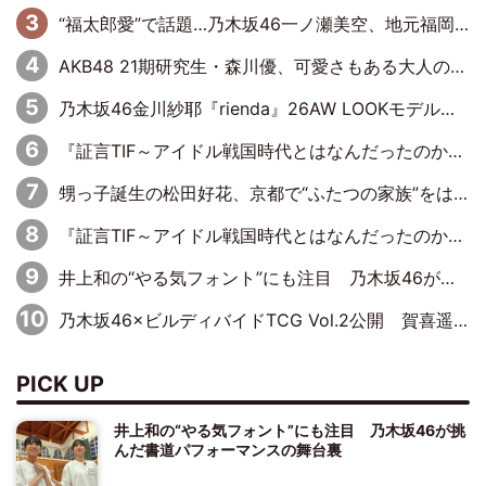
“福太郎愛”で話題…乃木坂46一ノ瀬美空、地元福岡『めんべい25周年トップサポーター』に就任
AKB48 21期研究生・森川優、可愛さもある大人の女性に
乃木坂46金川紗耶『rienda』26AW LOOKモデルに就任
『証言TIF～アイドル戦国時代とはなんだったのか～』第11回：私立恵比寿中学・真山りか×安本彩花「TIFで10年ぶりのキョンシーメイクをしたら、場を完全に引かせてしまって。時代が変わったんだなって」
甥っ子誕生の松田好花、京都で“ふたつの家族”をはしご！ “母”黒谷友香に見送られ、“父”松岡昌宏とはハシゴ酒
『証言TIF～アイドル戦国時代とはなんだったのか～』第10回：さくら学院・武藤彩未×飯田らうら「正直、中3で辞めるというのを信じてなくて。そう言われてはいたけど、嘘でしょって」
井上和の“やる気フォント”にも注目 乃木坂46が挑んだ書道パフォーマンスの舞台裏
乃木坂46×ビルディバイドTCG Vol.2公開 賀喜遥香＆田村真佑が『京まふ』ステージに登壇
PICK UP
井上和の“やる気フォント”にも注目 乃木坂46が挑
んだ書道パフォーマンスの舞台裏