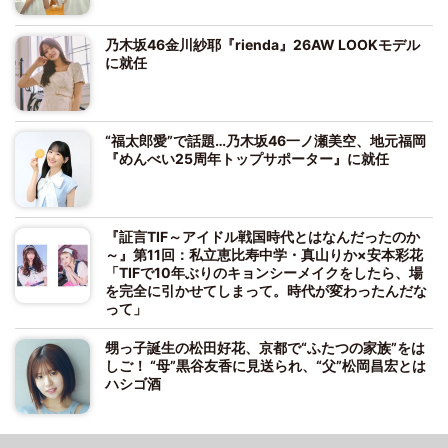
乃木坂46金川紗耶『rienda』26AW LOOKモデル
に就任
“福太郎愛”で話題…乃木坂46一ノ瀬美空、地元福岡
『めんべい25周年トップサポーター』に就任
『証言TIF～アイドル戦国時代とはなんだったのか
～』第11回：私立恵比寿中学・真山りか×安本彩花
「TIFで10年ぶりのキョンシーメイクをしたら、場
を完全に引かせてしまって。時代が変わったんだな
って」
甥っ子誕生の松田好花、京都で“ふたつの家族”をは
しご！ “母”黒谷友香に見送られ、“父”松岡昌宏とは
ハシゴ酒