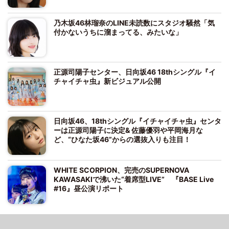
乃木坂46林瑠奈のLINE未読数にスタジオ騒然「気
付かないうちに溜まってる、みたいな」
正源司陽子センター、日向坂46 18thシングル『イ
チャイチャ虫』新ビジュアル公開
日向坂46、18thシングル『イチャイチャ虫』センタ
ーは正源司陽子に決定& 佐藤優羽や平岡海月な
ど、“ひなた坂46”からの選抜入りも注目！
WHITE SCORPION、完売のSUPERNOVA
KAWASAKIで沸いた“着席型LIVE” 『BASE Live
#16』昼公演リポート