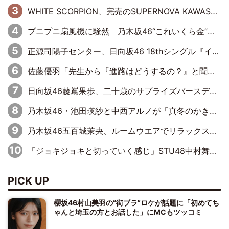
WHITE SCORPION、完売のSUPERNOVA KAWASAKIで沸いた“着席型LIVE” 『BASE Live #16』昼公演リポート
プニプニ扇風機に騒然 乃木坂46“これいくら金”延長中は今回もわちゃわちゃ全開
正源司陽子センター、日向坂46 18thシングル『イチャイチャ虫』新ビジュアル公開
佐藤優羽「先生から『進路はどうするの？』と聞かれて。『実は……』とXのトレンドで1位になっているスマホを見せました」【日向坂46『五期生LIVE』開催記念 五期生“変革”ドキュメンタリー③】
日向坂46藤嶌果歩、二十歳のサプライズバースデーに大喜び「頼られる先輩になれるように努力していきたい」
乃木坂46・池田瑛紗と中西アルノが「真冬のかき氷」騒動で火花散らす！ 因縁の裏にあるのは、逆境をともに“凌”ぐ似た者同士の絆
乃木坂46五百城茉央、ルームウエアでリラックス「今回のグラビアを見て成長を感じていただけるとうれしい」
「ジョキジョキと切っていく感じ」STU48中村舞、新しい挑戦は自らの手で
PICK UP
櫻坂46村山美羽の“街ブラ”ロケが話題に「初めてち
ゃんと埼玉の方とお話した」にMCもツッコミ