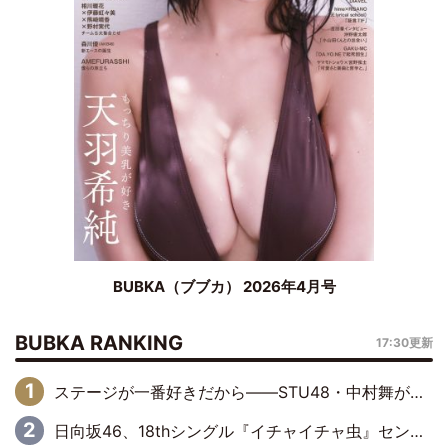
BUBKA（ブブカ） 2026年4月号
BUBKA RANKING
17:30更新
ステージが一番好きだから――STU48・中村舞が描く“これからの私”
日向坂46、18thシングル『イチャイチャ虫』センターは正源司陽子に決定& 佐藤優羽や平岡海月など、“ひなた坂46”からの選抜入りも注目！