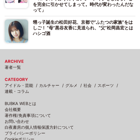
を完全に引かせてしまって。時代が変わったんだな
って」
甥っ子誕生の松田好花、京都で“ふたつの家族”をは
しご！ “母”黒谷友香に見送られ、“父”松岡昌宏とは
ハシゴ酒
ARCHIVE
著者一覧
CATEGORY
アイドル・芸能
カルチャー
グルメ
社会
スポーツ
連載・コラム
BUBKA WEBとは
会社概要
著作権/免責事項について
お問い合わせ
白夜書房の個人情報保護方針について
プライバシーポリシー
Cookieポリシー