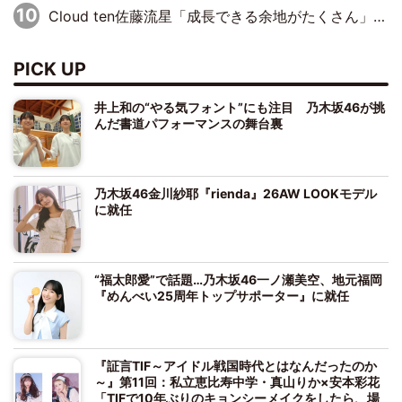
Cloud ten佐藤流星「成長できる余地がたくさん」、本田高優「何度見ても飽きない公演に」
PICK UP
井上和の“やる気フォント”にも注目 乃木坂46が挑
んだ書道パフォーマンスの舞台裏
乃木坂46金川紗耶『rienda』26AW LOOKモデル
に就任
“福太郎愛”で話題…乃木坂46一ノ瀬美空、地元福岡
『めんべい25周年トップサポーター』に就任
『証言TIF～アイドル戦国時代とはなんだったのか
～』第11回：私立恵比寿中学・真山りか×安本彩花
「TIFで10年ぶりのキョンシーメイクをしたら、場