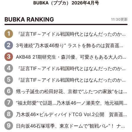
BUBKA（ブブカ） 2026年4月号
BUBKA RANKING
11:30更新
『証言TIF～アイドル戦国時代とはなんだったのか～』第6回：でんぱ組.inc・古川未鈴×相沢梨紗「『ハロプロやりたかったな』って言ったら、夢眠ねむさんに『てめえはでんぱ組．incなんだよ！』って肩パンされて(笑)」
3号連続“乃木坂46祭り” ラストを飾るのは賀喜遥香…5年ぶりの登場に「5年分大人になった私を見ていただけたら」
AKB48 21期研究生・森川優、可愛さもある大人の女性に
『証言TIF～アイドル戦国時代とはなんだったのか～』第11回：私立恵比寿中学・真山りか×安本彩花「TIFで10年ぶりのキョンシーメイクをしたら、場を完全に引かせてしまって。時代が変わったんだなって」
『証言TIF～アイドル戦国時代とはなんだったのか～』第10回：さくら学院・武藤彩未×飯田らうら「正直、中3で辞めるというのを信じてなくて。そう言われてはいたけど、嘘でしょって」
甥っ子誕生の松田好花、京都で“ふたつの家族”をはしご！ “母”黒谷友香に見送られ、“父”松岡昌宏とはハシゴ酒
“福太郎愛”で話題…乃木坂46一ノ瀬美空、地元福岡『めんべい25周年トップサポーター』に就任
乃木坂46×ビルディバイドTCG Vol.2公開 賀喜遥香＆田村真佑が『京まふ』ステージに登壇
日向坂46石塚瑶季、東京ドームで“観戦バレ”！ ナイツ・塙も認めた「巨人に詳しすぎるアイドル」は元VENUSスクール生で杉内コーチ推し⁉