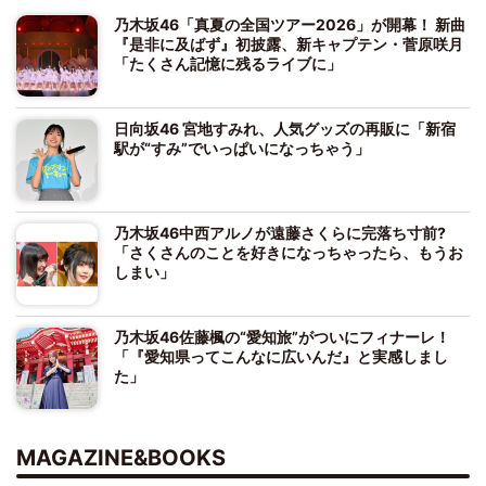
乃木坂46「真夏の全国ツアー2026」が開幕！ 新曲
『是非に及ばず』初披露、新キャプテン・菅原咲月
「たくさん記憶に残るライブに」
日向坂46 宮地すみれ、人気グッズの再販に「新宿
駅が“すみ”でいっぱいになっちゃう」
乃木坂46中西アルノが遠藤さくらに完落ち寸前?
「さくさんのことを好きになっちゃったら、もうお
しまい」
乃木坂46佐藤楓の“愛知旅”がついにフィナーレ！
「『愛知県ってこんなに広いんだ』と実感しまし
た」
MAGAZINE&BOOKS