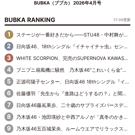
BUBKA（ブブカ） 2026年4月号
BUBKA RANKING
17:30更新
ステージが一番好きだから――STU48・中村舞が描く“これからの私”
日向坂46、18thシングル『イチャイチャ虫』センターは正源司陽子に決定& 佐藤優羽や平岡海月など、“ひなた坂46”からの選抜入りも注目！
WHITE SCORPION、完売のSUPERNOVA KAWASAKIで沸いた“着席型LIVE” 『BASE Live #16』昼公演リポート
プニプニ扇風機に騒然 乃木坂46“これいくら金”延長中は今回もわちゃわちゃ全開
正源司陽子センター、日向坂46 18thシングル『イチャイチャ虫』新ビジュアル公開
佐藤優羽「先生から『進路はどうするの？』と聞かれて。『実は……』とXのトレンドで1位になっているスマホを見せました」【日向坂46『五期生LIVE』開催記念 五期生“変革”ドキュメンタリー③】
日向坂46藤嶌果歩、二十歳のサプライズバースデーに大喜び「頼られる先輩になれるように努力していきたい」
乃木坂46・池田瑛紗と中西アルノが「真冬のかき氷」騒動で火花散らす！ 因縁の裏にあるのは、逆境をともに“凌”ぐ似た者同士の絆
乃木坂46五百城茉央、ルームウエアでリラックス「今回のグラビアを見て成長を感じていただけるとうれしい」