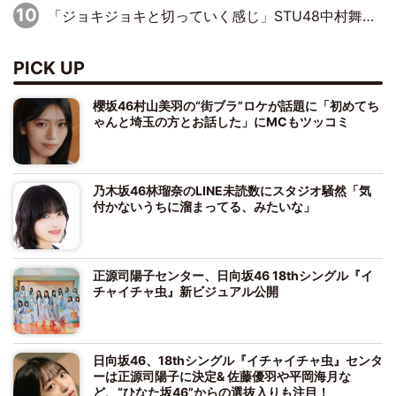
「ジョキジョキと切っていく感じ」STU48中村舞、新しい挑戦は自らの手で
PICK UP
櫻坂46村山美羽の“街ブラ”ロケが話題に「初めてち
ゃんと埼玉の方とお話した」にMCもツッコミ
乃木坂46林瑠奈のLINE未読数にスタジオ騒然「気
付かないうちに溜まってる、みたいな」
正源司陽子センター、日向坂46 18thシングル『イ
チャイチャ虫』新ビジュアル公開
日向坂46、18thシングル『イチャイチャ虫』センタ
ーは正源司陽子に決定& 佐藤優羽や平岡海月な
ど、“ひなた坂46”からの選抜入りも注目！