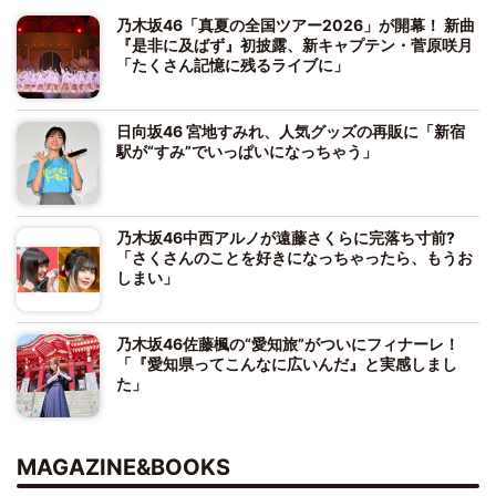
乃木坂46「真夏の全国ツアー2026」が開幕！ 新曲
『是非に及ばず』初披露、新キャプテン・菅原咲月
「たくさん記憶に残るライブに」
日向坂46 宮地すみれ、人気グッズの再販に「新宿
駅が“すみ”でいっぱいになっちゃう」
乃木坂46中西アルノが遠藤さくらに完落ち寸前?
「さくさんのことを好きになっちゃったら、もうお
しまい」
乃木坂46佐藤楓の“愛知旅”がついにフィナーレ！
「『愛知県ってこんなに広いんだ』と実感しまし
た」
MAGAZINE&BOOKS