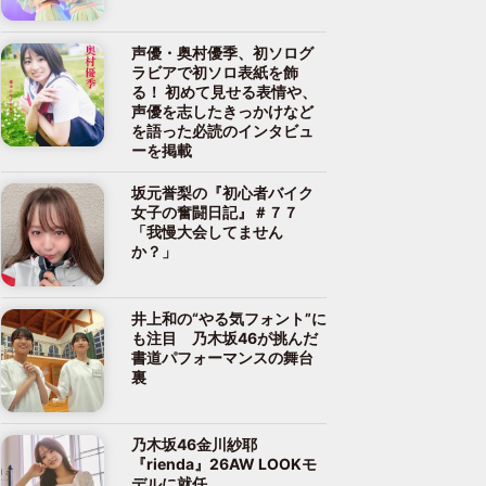
声優・奥村優季、初ソログ
ラビアで初ソロ表紙を飾
る！ 初めて見せる表情や、
声優を志したきっかけなど
を語った必読のインタビュ
ーを掲載
坂元誉梨の『初心者バイク
女子の奮闘日記』＃７７
「我慢大会してません
か？」
井上和の“やる気フォント”に
も注目 乃木坂46が挑んだ
書道パフォーマンスの舞台
裏
乃木坂46金川紗耶
『rienda』26AW LOOKモ
デルに就任