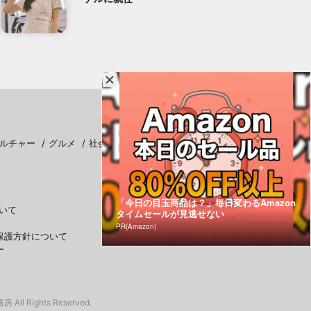
ルチャー
グルメ
社会
スポーツ
「今日の目玉商品は？」毎日変わるAmazon
いて
タイムセールが見逃せない
PR(Amazon)
保護方針について
ー
 All Rights Reserved.