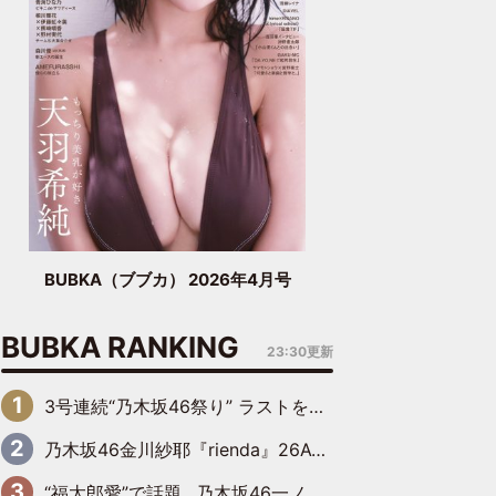
BUBKA（ブブカ） 2026年4月号
BUBKA RANKING
23:30更新
3号連続“乃木坂46祭り” ラストを飾るのは賀喜遥香…5年ぶりの登場に「5年分大人になった私を見ていただけたら」
乃木坂46金川紗耶『rienda』26AW LOOKモデルに就任
“福太郎愛”で話題…乃木坂46一ノ瀬美空、地元福岡『めんべい25周年トップサポーター』に就任