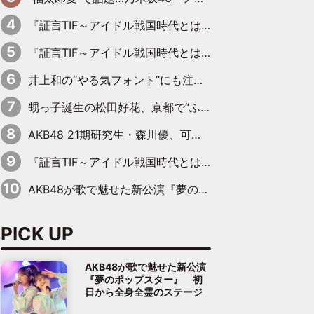
『証言TIF～アイドル戦国時代とはなんだったのか～』第6回：でんぱ組.inc・古川未鈴×相沢梨紗「『ハロプロやりたかったな』って言ったら、夢眠ねむさんに『てめえはでんぱ組．incなんだよ！』って肩パンされて(笑)」
『証言TIF～アイドル戦国時代とはなんだったのか～』第11回：私立恵比寿中学・真山りか×安本彩花「TIFで10年ぶりのキョンシーメイクをしたら、場を完全に引かせてしまって。時代が変わったんだなって」
井上和の“やる気フォント”にも注目 乃木坂46が挑んだ書道パフォーマンスの舞台裏
甥っ子誕生の松田好花、京都で“ふたつの家族”をはしご！ “母”黒谷友香に見送られ、“父”松岡昌宏とはハシゴ酒
AKB48 21期研究生・森川優、可愛さもある大人の女性に
『証言TIF～アイドル戦国時代とはなんだったのか～』第10回：さくら学院・武藤彩未×飯田らうら「正直、中3で辞めるというのを信じてなくて。そう言われてはいたけど、嘘でしょって」
AKB48が歌で魅せた新公演『夢のポップスター』 初日から全身全霊のステージ
PICK UP
AKB48が歌で魅せた新公演
『夢のポップスター』 初
日から全身全霊のステージ