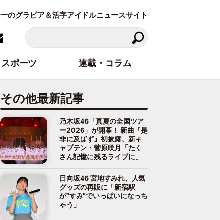
東洋一のグラビア＆活字アイドルニュースサイト
スポーツ
連載・コラム
その他最新記事
乃木坂46「真夏の全国ツア
ー2026」が開幕！ 新曲『是
非に及ばず』初披露、新キ
ャプテン・菅原咲月「たく
さん記憶に残るライブに」
日向坂46 宮地すみれ、人気
グッズの再販に「新宿駅
が“すみ”でいっぱいになっち
ゃう」