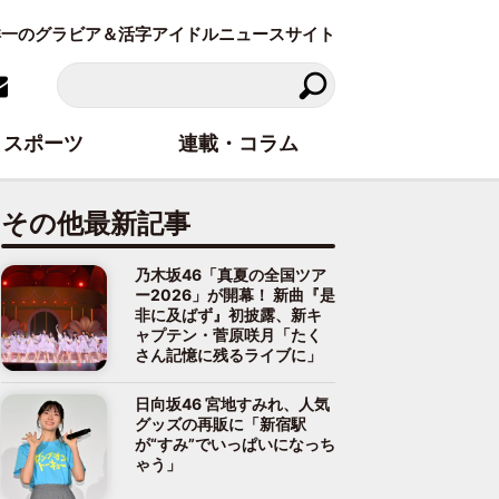
東洋一のグラビア＆活字アイドルニュースサイト
スポーツ
連載・コラム
その他最新記事
乃木坂46「真夏の全国ツア
ー2026」が開幕！ 新曲『是
非に及ばず』初披露、新キ
ャプテン・菅原咲月「たく
さん記憶に残るライブに」
日向坂46 宮地すみれ、人気
グッズの再販に「新宿駅
が“すみ”でいっぱいになっち
ゃう」