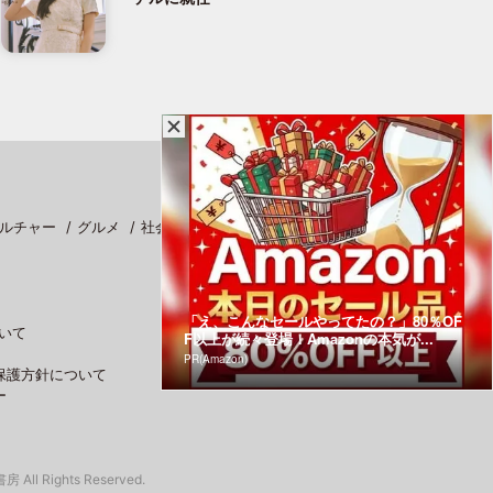
ルチャー
グルメ
社会
スポーツ
「え、こんなセールやってたの？」80％OF
いて
F以上が続々登場！Amazonの本気が...
PR(Amazon)
保護方針について
ー
 All Rights Reserved.