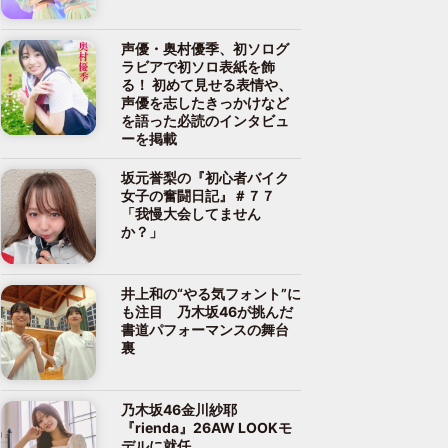
声優・奥村優季、初ソログ
ラビアで初ソロ表紙を飾
る！ 初めて見せる表情や、
声優を志したきっかけなど
を語った必読のインタビュ
ーを掲載
坂元誉梨の『初心者バイク
女子の奮闘日記』＃７７
「我慢大会してません
か？」
井上和の“やる気フォント”に
も注目 乃木坂46が挑んだ
書道パフォーマンスの舞台
裏
乃木坂46金川紗耶
『rienda』26AW LOOKモ
デルに就任