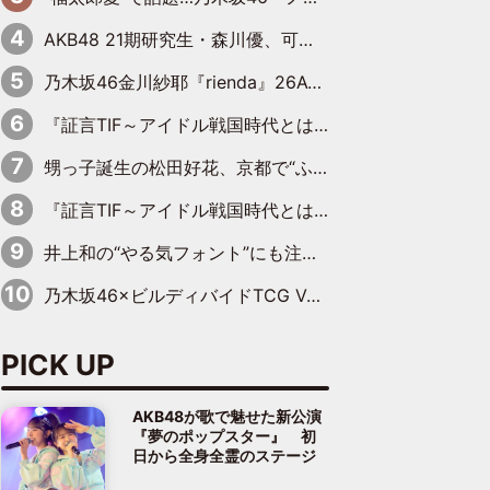
AKB48 21期研究生・森川優、可愛さもある大人の女性に
乃木坂46金川紗耶『rienda』26AW LOOKモデルに就任
『証言TIF～アイドル戦国時代とはなんだったのか～』第11回：私立恵比寿中学・真山りか×安本彩花「TIFで10年ぶりのキョンシーメイクをしたら、場を完全に引かせてしまって。時代が変わったんだなって」
甥っ子誕生の松田好花、京都で“ふたつの家族”をはしご！ “母”黒谷友香に見送られ、“父”松岡昌宏とはハシゴ酒
『証言TIF～アイドル戦国時代とはなんだったのか～』第10回：さくら学院・武藤彩未×飯田らうら「正直、中3で辞めるというのを信じてなくて。そう言われてはいたけど、嘘でしょって」
井上和の“やる気フォント”にも注目 乃木坂46が挑んだ書道パフォーマンスの舞台裏
乃木坂46×ビルディバイドTCG Vol.2公開 賀喜遥香＆田村真佑が『京まふ』ステージに登壇
PICK UP
AKB48が歌で魅せた新公演
『夢のポップスター』 初
日から全身全霊のステージ