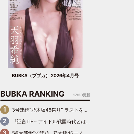
BUBKA（ブブカ） 2026年4月号
BUBKA RANKING
17:30更新
3号連続“乃木坂46祭り” ラストを飾るのは賀喜遥香…5年ぶりの登場に「5年分大人になった私を見ていただけたら」
『証言TIF～アイドル戦国時代とはなんだったのか～』第6回：でんぱ組.inc・古川未鈴×相沢梨紗「『ハロプロやりたかったな』って言ったら、夢眠ねむさんに『てめえはでんぱ組．incなんだよ！』って肩パンされて(笑)」
“福太郎愛”で話題…乃木坂46一ノ瀬美空、地元福岡『めんべい25周年トップサポーター』に就任