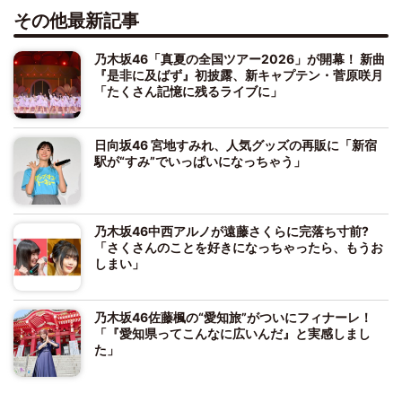
その他最新記事
乃木坂46「真夏の全国ツアー2026」が開幕！ 新曲
『是非に及ばず』初披露、新キャプテン・菅原咲月
「たくさん記憶に残るライブに」
日向坂46 宮地すみれ、人気グッズの再販に「新宿
駅が“すみ”でいっぱいになっちゃう」
乃木坂46中西アルノが遠藤さくらに完落ち寸前?
「さくさんのことを好きになっちゃったら、もうお
しまい」
乃木坂46佐藤楓の“愛知旅”がついにフィナーレ！
「『愛知県ってこんなに広いんだ』と実感しまし
た」