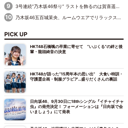
3号連続“乃木坂46祭り” ラストを飾るのは賀喜遥香…5年ぶりの登場に「5年分大人になった私を見ていただけたら」
乃木坂46五百城茉央、ルームウエアでリラックス「今回のグラビアを見て成長を感じていただけるとうれしい」
PICK UP
HKT48石橋颯の卒業に寄せて “いぶくる”の絆と後
輩・龍頭綺音の決意
HKT48が語った“15周年本の思い出” 大食い特訓・
守護霊企画・制服グラビア…盛りだくさんの裏話
日向坂46、9月30日に18thシングル『イチャイチャ
虫』の発売決定！ フォーメーションは『日向坂で会
いましょう』にて発表