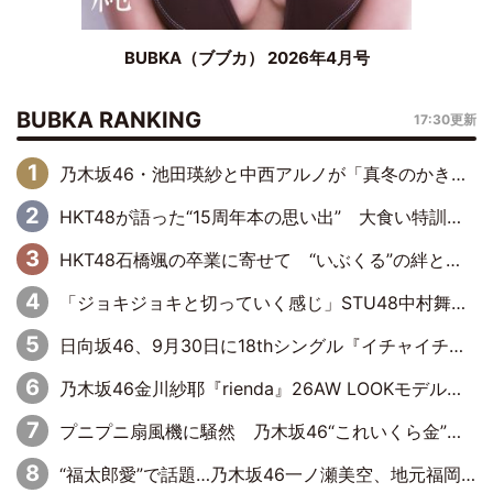
BUBKA（ブブカ） 2026年4月号
BUBKA RANKING
17:30更新
乃木坂46・池田瑛紗と中西アルノが「真冬のかき氷」騒動で火花散らす！ 因縁の裏にあるのは、逆境をともに“凌”ぐ似た者同士の絆
HKT48が語った“15周年本の思い出” 大食い特訓・守護霊企画・制服グラビア…盛りだくさんの裏話
HKT48石橋颯の卒業に寄せて “いぶくる”の絆と後輩・龍頭綺音の決意
「ジョキジョキと切っていく感じ」STU48中村舞、新しい挑戦は自らの手で
日向坂46、9月30日に18thシングル『イチャイチャ虫』の発売決定！ フォーメーションは『日向坂で会いましょう』にて発表
乃木坂46金川紗耶『rienda』26AW LOOKモデルに就任
プニプニ扇風機に騒然 乃木坂46“これいくら金”延長中は今回もわちゃわちゃ全開
“福太郎愛”で話題…乃木坂46一ノ瀬美空、地元福岡『めんべい25周年トップサポーター』に就任