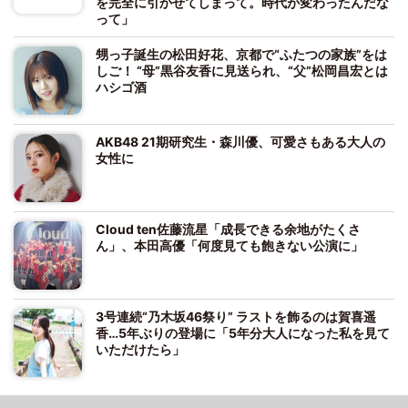
を完全に引かせてしまって。時代が変わったんだな
って」
甥っ子誕生の松田好花、京都で“ふたつの家族”をは
しご！ “母”黒谷友香に見送られ、“父”松岡昌宏とは
ハシゴ酒
AKB48 21期研究生・森川優、可愛さもある大人の
女性に
Cloud ten佐藤流星「成長できる余地がたくさ
ん」、本田高優「何度見ても飽きない公演に」
3号連続“乃木坂46祭り” ラストを飾るのは賀喜遥
香…5年ぶりの登場に「5年分大人になった私を見て
いただけたら」