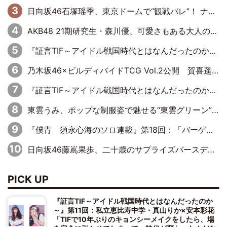
日向坂46石塚瑶季、東京ドームで“観戦バレ”！ ナイツ・塙も認めた「巨人に詳しすぎるアイドル」は元VENUSスクール生で杉内コーチ推し⁉
AKB48 21期研究生・森川優、可愛さもある大人の女性に
『証言TIF～アイドル戦国時代とはなんだったのか～』第10回：さくら学院・武藤彩未×飯田らうら「正直、中3で辞めるというのを信じてなくて。そう言われてはいたけど、嘘でしょって」
乃木坂46×ビルディバイドTCG Vol.2公開 賀喜遥香＆田村真佑が『京まふ』ステージに登壇
『証言TIF～アイドル戦国時代とはなんだったのか～』第8回：Negicco・Nao☆×Megu×Kaede「東京からオファーが来たのと、梨の皮剥きとどっちが大事なんだって」
東雲うみ、ポップな制服姿で魅せる“東雲グリーン”の正体
『僕青 須永心海のソロ連載』第18回：「バーゲンセールハンターみうな inしまむら」編
日向坂46藤嶌果歩、二十歳のサプライズバースデーに大喜び「頼られる先輩になれるように努力していきたい」
PICK UP
『証言TIF～アイドル戦国時代とはなんだったのか
～』第11回：私立恵比寿中学・真山りか×安本彩花
「TIFで10年ぶりのキョンシーメイクをしたら、場