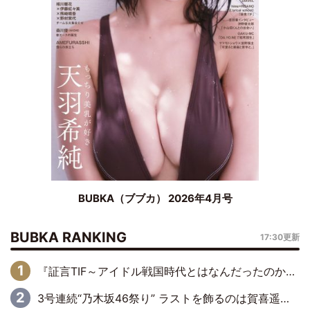
BUBKA（ブブカ） 2026年4月号
BUBKA RANKING
17:30更新
『証言TIF～アイドル戦国時代とはなんだったのか～』第6回：でんぱ組.inc・古川未鈴×相沢梨紗「『ハロプロやりたかったな』って言ったら、夢眠ねむさんに『てめえはでんぱ組．incなんだよ！』って肩パンされて(笑)」
3号連続“乃木坂46祭り” ラストを飾るのは賀喜遥香…5年ぶりの登場に「5年分大人になった私を見ていただけたら」