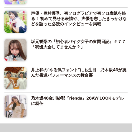
声優・奥村優季、初ソログラビアで初ソロ表紙を飾
る！ 初めて見せる表情や、声優を志したきっかけな
どを語った必読のインタビューを掲載
坂元誉梨の『初心者バイク女子の奮闘日記』＃７７
「我慢大会してませんか？」
井上和の“やる気フォント”にも注目 乃木坂46が挑
んだ書道パフォーマンスの舞台裏
乃木坂46金川紗耶『rienda』26AW LOOKモデル
に就任