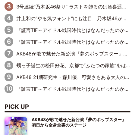
3号連続“乃木坂46祭り” ラストを飾るのは賀喜遥香…5年ぶりの登場に「5年分大人になった私を見ていただけたら」
井上和の“やる気フォント”にも注目 乃木坂46が挑んだ書道パフォーマンスの舞台裏
『証言TIF～アイドル戦国時代とはなんだったのか～』第6回：でんぱ組.inc・古川未鈴×相沢梨紗「『ハロプロやりたかったな』って言ったら、夢眠ねむさんに『てめえはでんぱ組．incなんだよ！』って肩パンされて(笑)」
『証言TIF～アイドル戦国時代とはなんだったのか～』第11回：私立恵比寿中学・真山りか×安本彩花「TIFで10年ぶりのキョンシーメイクをしたら、場を完全に引かせてしまって。時代が変わったんだなって」
AKB48が歌で魅せた新公演『夢のポップスター』 初日から全身全霊のステージ
甥っ子誕生の松田好花、京都で“ふたつの家族”をはしご！ “母”黒谷友香に見送られ、“父”松岡昌宏とはハシゴ酒
AKB48 21期研究生・森川優、可愛さもある大人の女性に
『証言TIF～アイドル戦国時代とはなんだったのか～』第10回：さくら学院・武藤彩未×飯田らうら「正直、中3で辞めるというのを信じてなくて。そう言われてはいたけど、嘘でしょって」
PICK UP
AKB48が歌で魅せた新公演『夢のポップスター』
初日から全身全霊のステージ