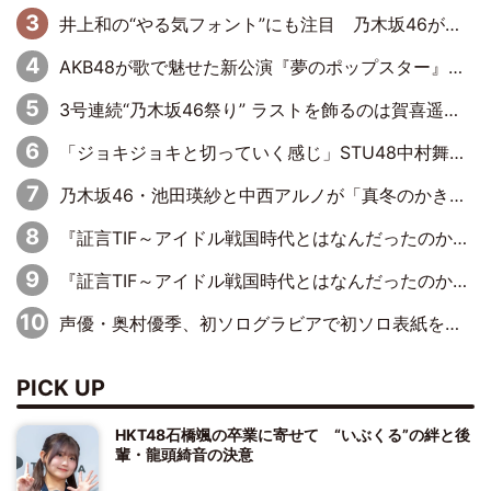
井上和の“やる気フォント”にも注目 乃木坂46が挑んだ書道パフォーマンスの舞台裏
AKB48が歌で魅せた新公演『夢のポップスター』 初日から全身全霊のステージ
3号連続“乃木坂46祭り” ラストを飾るのは賀喜遥香…5年ぶりの登場に「5年分大人になった私を見ていただけたら」
「ジョキジョキと切っていく感じ」STU48中村舞、新しい挑戦は自らの手で
乃木坂46・池田瑛紗と中西アルノが「真冬のかき氷」騒動で火花散らす！ 因縁の裏にあるのは、逆境をともに“凌”ぐ似た者同士の絆
『証言TIF～アイドル戦国時代とはなんだったのか～』第11回：私立恵比寿中学・真山りか×安本彩花「TIFで10年ぶりのキョンシーメイクをしたら、場を完全に引かせてしまって。時代が変わったんだなって」
『証言TIF～アイドル戦国時代とはなんだったのか～』第6回：でんぱ組.inc・古川未鈴×相沢梨紗「『ハロプロやりたかったな』って言ったら、夢眠ねむさんに『てめえはでんぱ組．incなんだよ！』って肩パンされて(笑)」
声優・奥村優季、初ソログラビアで初ソロ表紙を飾る！ 初めて見せる表情や、声優を志したきっかけなどを語った必読のインタビューを掲載
PICK UP
HKT48石橋颯の卒業に寄せて “いぶくる”の絆と後
輩・龍頭綺音の決意