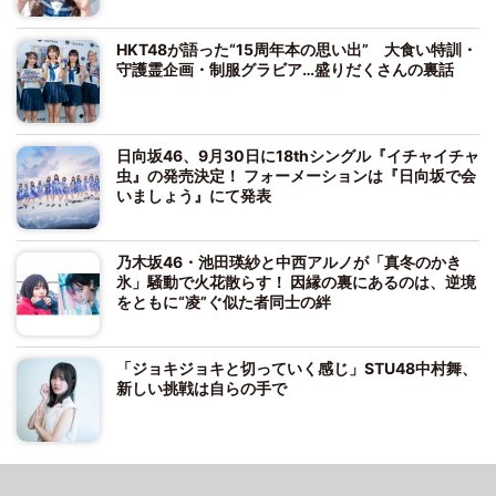
HKT48が語った“15周年本の思い出” 大食い特訓・
守護霊企画・制服グラビア…盛りだくさんの裏話
日向坂46、9月30日に18thシングル『イチャイチャ
虫』の発売決定！ フォーメーションは『日向坂で会
いましょう』にて発表
乃木坂46・池田瑛紗と中西アルノが「真冬のかき
氷」騒動で火花散らす！ 因縁の裏にあるのは、逆境
をともに“凌”ぐ似た者同士の絆
「ジョキジョキと切っていく感じ」STU48中村舞、
新しい挑戦は自らの手で