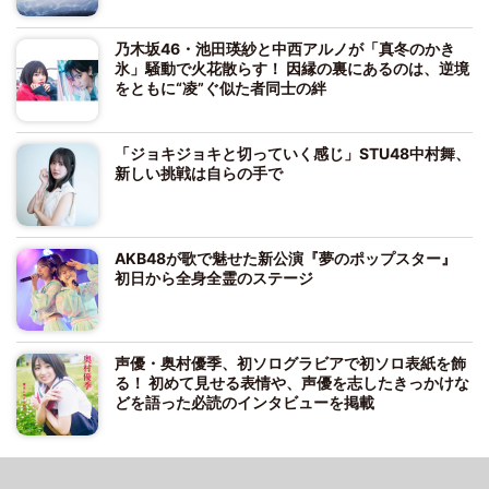
乃木坂46・池田瑛紗と中西アルノが「真冬のかき
氷」騒動で火花散らす！ 因縁の裏にあるのは、逆境
をともに“凌”ぐ似た者同士の絆
「ジョキジョキと切っていく感じ」STU48中村舞、
新しい挑戦は自らの手で
AKB48が歌で魅せた新公演『夢のポップスター』
初日から全身全霊のステージ
声優・奥村優季、初ソログラビアで初ソロ表紙を飾
る！ 初めて見せる表情や、声優を志したきっかけな
どを語った必読のインタビューを掲載