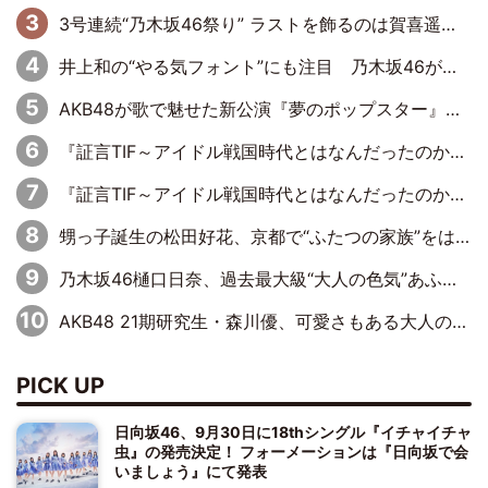
3号連続“乃木坂46祭り” ラストを飾るのは賀喜遥香…5年ぶりの登場に「5年分大人になった私を見ていただけたら」
井上和の“やる気フォント”にも注目 乃木坂46が挑んだ書道パフォーマンスの舞台裏
AKB48が歌で魅せた新公演『夢のポップスター』 初日から全身全霊のステージ
『証言TIF～アイドル戦国時代とはなんだったのか～』第6回：でんぱ組.inc・古川未鈴×相沢梨紗「『ハロプロやりたかったな』って言ったら、夢眠ねむさんに『てめえはでんぱ組．incなんだよ！』って肩パンされて(笑)」
『証言TIF～アイドル戦国時代とはなんだったのか～』第11回：私立恵比寿中学・真山りか×安本彩花「TIFで10年ぶりのキョンシーメイクをしたら、場を完全に引かせてしまって。時代が変わったんだなって」
甥っ子誕生の松田好花、京都で“ふたつの家族”をはしご！ “母”黒谷友香に見送られ、“父”松岡昌宏とはハシゴ酒
乃木坂46樋口日奈、過去最大級“大人の色気”あふれる入浴姿披露
AKB48 21期研究生・森川優、可愛さもある大人の女性に
PICK UP
日向坂46、9月30日に18thシングル『イチャイチャ
虫』の発売決定！ フォーメーションは『日向坂で会
いましょう』にて発表