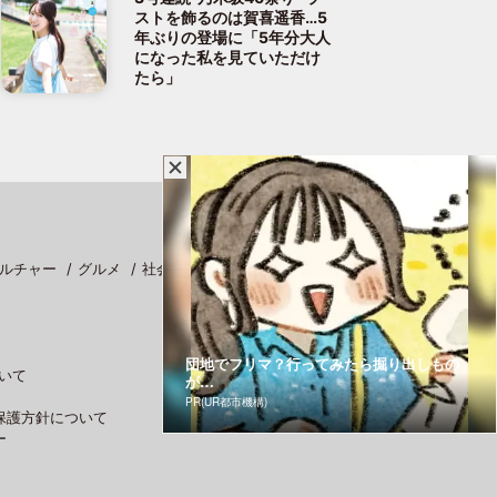
ストを飾るのは賀喜遥香…5
年ぶりの登場に「5年分大人
になった私を見ていただけ
たら」
ルチャー
グルメ
社会
スポーツ
団地でフリマ？行ってみたら掘り出しもの
いて
が…
PR(UR都市機構)
保護方針について
ー