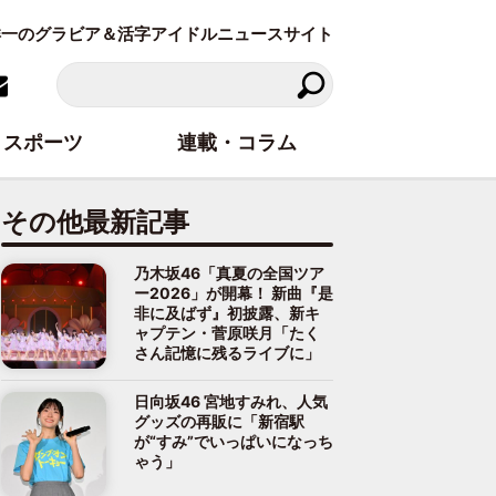
東洋一のグラビア＆活字アイドルニュースサイト
スポーツ
連載・コラム
その他最新記事
乃木坂46「真夏の全国ツア
ー2026」が開幕！ 新曲『是
非に及ばず』初披露、新キ
ャプテン・菅原咲月「たく
さん記憶に残るライブに」
日向坂46 宮地すみれ、人気
グッズの再販に「新宿駅
が“すみ”でいっぱいになっち
ゃう」