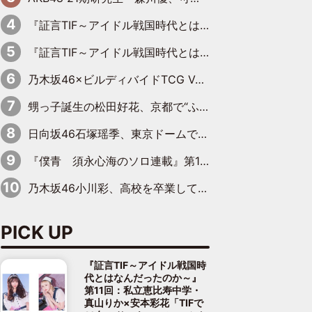
『証言TIF～アイドル戦国時代とはなんだったのか～』第11回：私立恵比寿中学・真山りか×安本彩花「TIFで10年ぶりのキョンシーメイクをしたら、場を完全に引かせてしまって。時代が変わったんだなって」
『証言TIF～アイドル戦国時代とはなんだったのか～』第10回：さくら学院・武藤彩未×飯田らうら「正直、中3で辞めるというのを信じてなくて。そう言われてはいたけど、嘘でしょって」
乃木坂46×ビルディバイドTCG Vol.2公開 賀喜遥香＆田村真佑が『京まふ』ステージに登壇
甥っ子誕生の松田好花、京都で“ふたつの家族”をはしご！ “母”黒谷友香に見送られ、“父”松岡昌宏とはハシゴ酒
日向坂46石塚瑶季、東京ドームで“観戦バレ”！ ナイツ・塙も認めた「巨人に詳しすぎるアイドル」は元VENUSスクール生で杉内コーチ推し⁉
『僕青 須永心海のソロ連載』第18回：「バーゲンセールハンターみうな inしまむら」編
乃木坂46小川彩、高校を卒業して初めてのグラビア「大人になった感じがしました(笑)」
PICK UP
『証言TIF～アイドル戦国時
代とはなんだったのか～』
第11回：私立恵比寿中学・
真山りか×安本彩花「TIFで