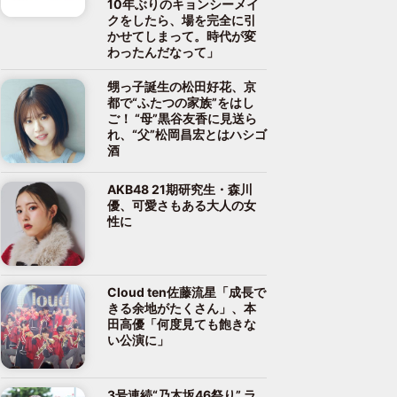
10年ぶりのキョンシーメイ
クをしたら、場を完全に引
かせてしまって。時代が変
わったんだなって」
甥っ子誕生の松田好花、京
都で“ふたつの家族”をはし
ご！ “母”黒谷友香に見送ら
れ、“父”松岡昌宏とはハシゴ
酒
AKB48 21期研究生・森川
優、可愛さもある大人の女
性に
Cloud ten佐藤流星「成長で
きる余地がたくさん」、本
田高優「何度見ても飽きな
い公演に」
3号連続“乃木坂46祭り” ラ