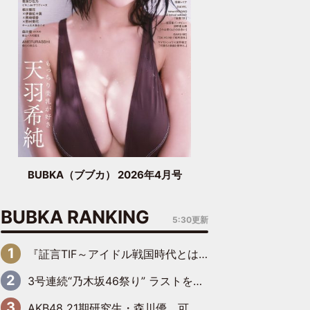
BUBKA（ブブカ） 2026年4月号
BUBKA RANKING
5:30更新
『証言TIF～アイドル戦国時代とはなんだったのか～』第6回：でんぱ組.inc・古川未鈴×相沢梨紗「『ハロプロやりたかったな』って言ったら、夢眠ねむさんに『てめえはでんぱ組．incなんだよ！』って肩パンされて(笑)」
3号連続“乃木坂46祭り” ラストを飾るのは賀喜遥香…5年ぶりの登場に「5年分大人になった私を見ていただけたら」
AKB48 21期研究生・森川優、可愛さもある大人の女性に