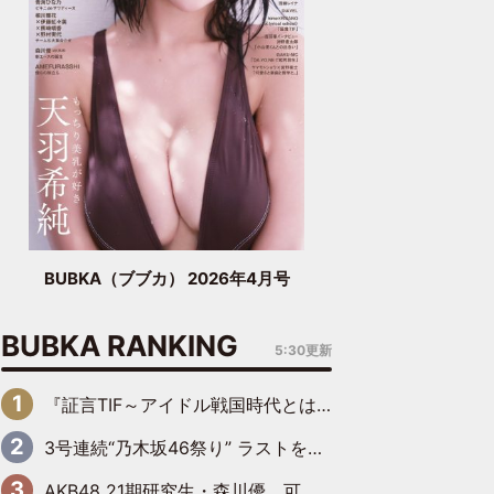
BUBKA（ブブカ） 2026年4月号
BUBKA RANKING
5:30更新
『証言TIF～アイドル戦国時代とはなんだったのか～』第6回：でんぱ組.inc・古川未鈴×相沢梨紗「『ハロプロやりたかったな』って言ったら、夢眠ねむさんに『てめえはでんぱ組．incなんだよ！』って肩パンされて(笑)」
3号連続“乃木坂46祭り” ラストを飾るのは賀喜遥香…5年ぶりの登場に「5年分大人になった私を見ていただけたら」
AKB48 21期研究生・森川優、可愛さもある大人の女性に