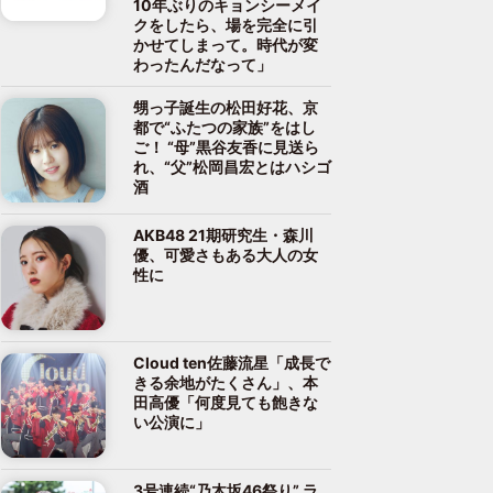
10年ぶりのキョンシーメイ
クをしたら、場を完全に引
かせてしまって。時代が変
わったんだなって」
甥っ子誕生の松田好花、京
都で“ふたつの家族”をはし
ご！ “母”黒谷友香に見送ら
れ、“父”松岡昌宏とはハシゴ
酒
AKB48 21期研究生・森川
優、可愛さもある大人の女
性に
Cloud ten佐藤流星「成長で
きる余地がたくさん」、本
田高優「何度見ても飽きな
い公演に」
3号連続“乃木坂46祭り” ラ