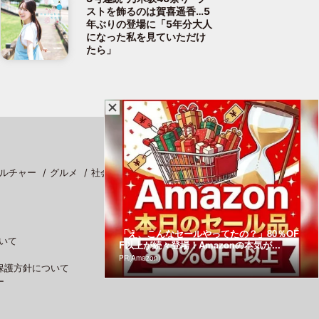
ストを飾るのは賀喜遥香…5
年ぶりの登場に「5年分大人
になった私を見ていただけ
たら」
ルチャー
グルメ
社会
スポーツ
「え、こんなセールやってたの？」80％OF
いて
F以上が続々登場！Amazonの本気が...
PR(Amazon)
保護方針について
ー