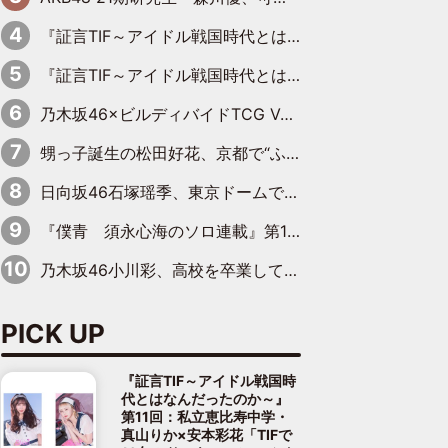
『証言TIF～アイドル戦国時代とはなんだったのか～』第11回：私立恵比寿中学・真山りか×安本彩花「TIFで10年ぶりのキョンシーメイクをしたら、場を完全に引かせてしまって。時代が変わったんだなって」
『証言TIF～アイドル戦国時代とはなんだったのか～』第10回：さくら学院・武藤彩未×飯田らうら「正直、中3で辞めるというのを信じてなくて。そう言われてはいたけど、嘘でしょって」
乃木坂46×ビルディバイドTCG Vol.2公開 賀喜遥香＆田村真佑が『京まふ』ステージに登壇
甥っ子誕生の松田好花、京都で“ふたつの家族”をはしご！ “母”黒谷友香に見送られ、“父”松岡昌宏とはハシゴ酒
日向坂46石塚瑶季、東京ドームで“観戦バレ”！ ナイツ・塙も認めた「巨人に詳しすぎるアイドル」は元VENUSスクール生で杉内コーチ推し⁉
『僕青 須永心海のソロ連載』第18回：「バーゲンセールハンターみうな inしまむら」編
乃木坂46小川彩、高校を卒業して初めてのグラビア「大人になった感じがしました(笑)」
PICK UP
『証言TIF～アイドル戦国時
代とはなんだったのか～』
第11回：私立恵比寿中学・
真山りか×安本彩花「TIFで