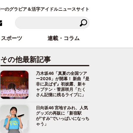
東洋一のグラビア＆活字アイドルニュースサイト
スポーツ
連載・コラム
その他最新記事
乃木坂46「真夏の全国ツア
ー2026」が開幕！ 新曲『是
非に及ばず』初披露、新キ
ャプテン・菅原咲月「たく
さん記憶に残るライブに」
日向坂46 宮地すみれ、人気
グッズの再販に「新宿駅
が“すみ”でいっぱいになっち
ゃう」