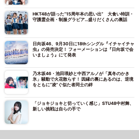
HKT48が語った“15周年本の思い出” 大食い特訓・
守護霊企画・制服グラビア…盛りだくさんの裏話
日向坂46、9月30日に18thシングル『イチャイチャ
虫』の発売決定！ フォーメーションは『日向坂で会
いましょう』にて発表
乃木坂46・池田瑛紗と中西アルノが「真冬のかき
氷」騒動で火花散らす！ 因縁の裏にあるのは、逆境
をともに“凌”ぐ似た者同士の絆
「ジョキジョキと切っていく感じ」STU48中村舞、
新しい挑戦は自らの手で