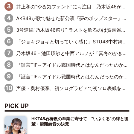
井上和の“やる気フォント”にも注目 乃木坂46が挑んだ書道パフォーマンスの舞台裏
AKB48が歌で魅せた新公演『夢のポップスター』 初日から全身全霊のステージ
3号連続“乃木坂46祭り” ラストを飾るのは賀喜遥香…5年ぶりの登場に「5年分大人になった私を見ていただけたら」
「ジョキジョキと切っていく感じ」STU48中村舞、新しい挑戦は自らの手で
乃木坂46・池田瑛紗と中西アルノが「真冬のかき氷」騒動で火花散らす！ 因縁の裏にあるのは、逆境をともに“凌”ぐ似た者同士の絆
『証言TIF～アイドル戦国時代とはなんだったのか～』第11回：私立恵比寿中学・真山りか×安本彩花「TIFで10年ぶりのキョンシーメイクをしたら、場を完全に引かせてしまって。時代が変わったんだなって」
『証言TIF～アイドル戦国時代とはなんだったのか～』第6回：でんぱ組.inc・古川未鈴×相沢梨紗「『ハロプロやりたかったな』って言ったら、夢眠ねむさんに『てめえはでんぱ組．incなんだよ！』って肩パンされて(笑)」
声優・奥村優季、初ソログラビアで初ソロ表紙を飾る！ 初めて見せる表情や、声優を志したきっかけなどを語った必読のインタビューを掲載
PICK UP
HKT48石橋颯の卒業に寄せて “いぶくる”の絆と後
輩・龍頭綺音の決意