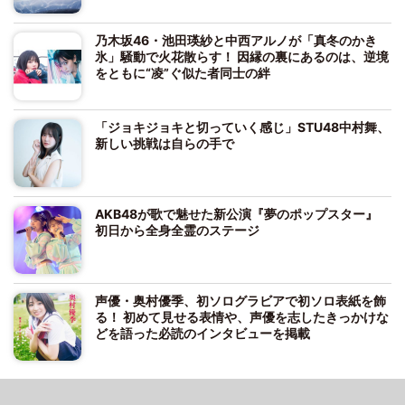
乃木坂46・池田瑛紗と中西アルノが「真冬のかき
氷」騒動で火花散らす！ 因縁の裏にあるのは、逆境
をともに“凌”ぐ似た者同士の絆
「ジョキジョキと切っていく感じ」STU48中村舞、
新しい挑戦は自らの手で
AKB48が歌で魅せた新公演『夢のポップスター』
初日から全身全霊のステージ
声優・奥村優季、初ソログラビアで初ソロ表紙を飾
る！ 初めて見せる表情や、声優を志したきっかけな
どを語った必読のインタビューを掲載