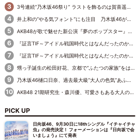
3号連続“乃木坂46祭り” ラストを飾るのは賀喜遥香…5年ぶりの登場に「5年分大人になった私を見ていただけたら」
井上和の“やる気フォント”にも注目 乃木坂46が挑んだ書道パフォーマンスの舞台裏
AKB48が歌で魅せた新公演『夢のポップスター』 初日から全身全霊のステージ
『証言TIF～アイドル戦国時代とはなんだったのか～』第6回：でんぱ組.inc・古川未鈴×相沢梨紗「『ハロプロやりたかったな』って言ったら、夢眠ねむさんに『てめえはでんぱ組．incなんだよ！』って肩パンされて(笑)」
『証言TIF～アイドル戦国時代とはなんだったのか～』第11回：私立恵比寿中学・真山りか×安本彩花「TIFで10年ぶりのキョンシーメイクをしたら、場を完全に引かせてしまって。時代が変わったんだなって」
甥っ子誕生の松田好花、京都で“ふたつの家族”をはしご！ “母”黒谷友香に見送られ、“父”松岡昌宏とはハシゴ酒
乃木坂46樋口日奈、過去最大級“大人の色気”あふれる入浴姿披露
AKB48 21期研究生・森川優、可愛さもある大人の女性に
PICK UP
日向坂46、9月30日に18thシングル『イチャイチャ
虫』の発売決定！ フォーメーションは『日向坂で会
いましょう』にて発表