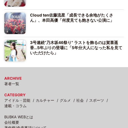
Cloud ten佐藤流星「成長できる余地がたくさ
ん」、本田高優「何度見ても飽きない公演に」
3号連続“乃木坂46祭り” ラストを飾るのは賀喜遥
香…5年ぶりの登場に「5年分大人になった私を見て
いただけたら」
ARCHIVE
著者一覧
CATEGORY
アイドル・芸能
カルチャー
グルメ
社会
スポーツ
連載・コラム
BUBKA WEBとは
会社概要
著作権/免責事項について