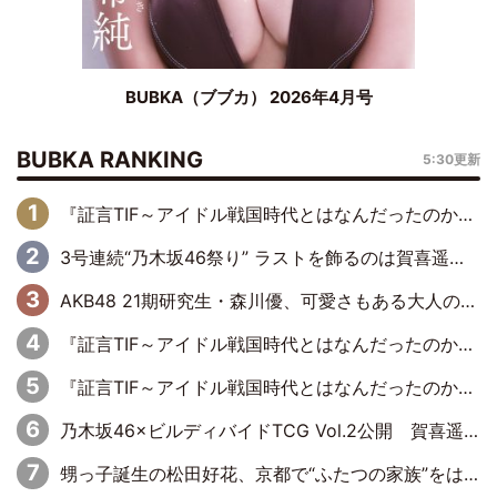
BUBKA（ブブカ） 2026年4月号
BUBKA RANKING
5:30更新
『証言TIF～アイドル戦国時代とはなんだったのか～』第6回：でんぱ組.inc・古川未鈴×相沢梨紗「『ハロプロやりたかったな』って言ったら、夢眠ねむさんに『てめえはでんぱ組．incなんだよ！』って肩パンされて(笑)」
3号連続“乃木坂46祭り” ラストを飾るのは賀喜遥香…5年ぶりの登場に「5年分大人になった私を見ていただけたら」
AKB48 21期研究生・森川優、可愛さもある大人の女性に
『証言TIF～アイドル戦国時代とはなんだったのか～』第11回：私立恵比寿中学・真山りか×安本彩花「TIFで10年ぶりのキョンシーメイクをしたら、場を完全に引かせてしまって。時代が変わったんだなって」
『証言TIF～アイドル戦国時代とはなんだったのか～』第10回：さくら学院・武藤彩未×飯田らうら「正直、中3で辞めるというのを信じてなくて。そう言われてはいたけど、嘘でしょって」
乃木坂46×ビルディバイドTCG Vol.2公開 賀喜遥香＆田村真佑が『京まふ』ステージに登壇
甥っ子誕生の松田好花、京都で“ふたつの家族”をはしご！ “母”黒谷友香に見送られ、“父”松岡昌宏とはハシゴ酒