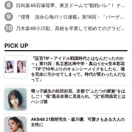
日向坂46石塚瑶季、東京ドームで“観戦バレ”！ ナイツ・塙も認めた「巨人に詳しすぎるアイドル」は元VENUSスクール生で杉内コーチ推し⁉
『僕青 須永心海のソロ連載』第18回：「バーゲンセールハンターみうな inしまむら」編
乃木坂46小川彩、高校を卒業して初めてのグラビア「大人になった感じがしました(笑)」
PICK UP
『証言TIF～アイドル戦国時代とはなんだったのか
～』第11回：私立恵比寿中学・真山りか×安本彩花
「TIFで10年ぶりのキョンシーメイクをしたら、場
を完全に引かせてしまって。時代が変わったんだな
って」
甥っ子誕生の松田好花、京都で“ふたつの家族”をは
しご！ “母”黒谷友香に見送られ、“父”松岡昌宏とは
ハシゴ酒
AKB48 21期研究生・森川優、可愛さもある大人の
女性に