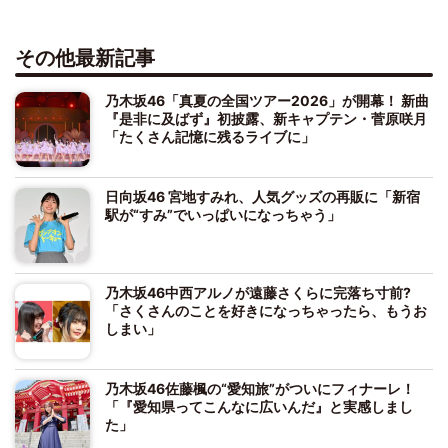
その他最新記事
乃木坂46「真夏の全国ツアー2026」が開幕！ 新曲
『是非に及ばず』初披露、新キャプテン・菅原咲月
「たくさん記憶に残るライブに」
日向坂46 宮地すみれ、人気グッズの再販に「新宿
駅が“すみ”でいっぱいになっちゃう」
乃木坂46中西アルノが遠藤さくらに完落ち寸前?
「さくさんのことを好きになっちゃったら、もうお
しまい」
乃木坂46佐藤楓の“愛知旅”がついにフィナーレ！
「『愛知県ってこんなに広いんだ』と実感しまし
た」