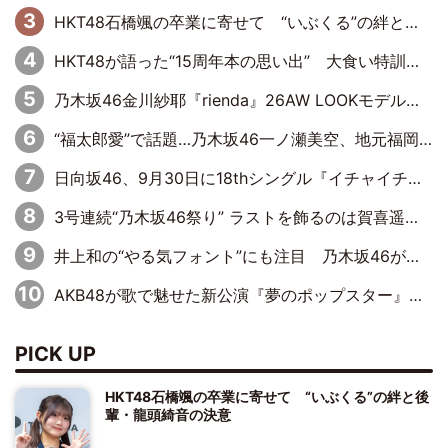
HKT48石橋颯の卒業に寄せて “いぶくる”の絆と後輩・龍頭綺音の決意
HKT48が語った“15周年本の思い出” 大食い特訓・守護霊企画・制服グラビア…盛りだくさんの裏話
乃木坂46金川紗耶『rienda』26AW LOOKモデルに就任
“福太郎愛”で話題…乃木坂46一ノ瀬美空、地元福岡『めんべい25周年トップサポーター』に就任
日向坂46、9月30日に18thシングル『イチャイチャ虫』の発売決定！ フォーメーションは『日向坂で会いましょう』にて発表
3号連続“乃木坂46祭り” ラストを飾るのは賀喜遥香…5年ぶりの登場に「5年分大人になった私を見ていただけたら」
井上和の“やる気フォント”にも注目 乃木坂46が挑んだ書道パフォーマンスの舞台裏
AKB48が歌で魅せた新公演『夢のポップスター』 初日から全身全霊のステージ
PICK UP
HKT48石橋颯の卒業に寄せて “いぶくる”の絆と後
輩・龍頭綺音の決意