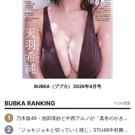
BUBKA（ブブカ） 2026年4月号
BUBKA RANKING
11:30更新
乃木坂46・池田瑛紗と中西アルノが「真冬のかき氷」騒動で火花散らす！ 因縁の裏にあるのは、逆境をともに“凌”ぐ似た者同士の絆
「ジョキジョキと切っていく感じ」STU48中村舞、新しい挑戦は自らの手で