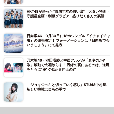
HKT48が語った“15周年本の思い出” 大食い特訓・
守護霊企画・制服グラビア…盛りだくさんの裏話
日向坂46、9月30日に18thシングル『イチャイチャ
虫』の発売決定！ フォーメーションは『日向坂で会
いましょう』にて発表
乃木坂46・池田瑛紗と中西アルノが「真冬のかき
氷」騒動で火花散らす！ 因縁の裏にあるのは、逆境
をともに“凌”ぐ似た者同士の絆
「ジョキジョキと切っていく感じ」STU48中村舞、
新しい挑戦は自らの手で