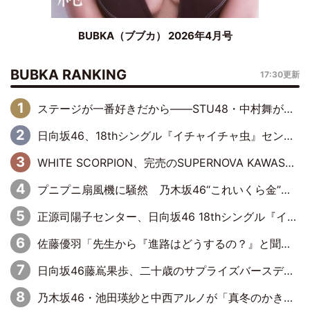
BUBKA（ブブカ） 2026年4月号
BUBKA RANKING
17:30更新
ステージが一番好きだから――STU48・中村舞が描く“これからの私”
日向坂46、18thシングル『イチャイチャ虫』センターは正源司陽子に決定& 佐藤優羽や平岡海月など、“ひなた坂46”からの選抜入りも注目！
WHITE SCORPION、完売のSUPERNOVA KAWASAKIで沸いた“着席型LIVE” 『BASE Live #16』昼公演リポート
プニプニ扇風機に騒然 乃木坂46“これいくら金”延長中は今回もわちゃわちゃ全開
正源司陽子センター、日向坂46 18thシングル『イチャイチャ虫』新ビジュアル公開
佐藤優羽「先生から『進路はどうするの？』と聞かれて。『実は……』とXのトレンドで1位になっているスマホを見せました」【日向坂46『五期生LIVE』開催記念 五期生“変革”ドキュメンタリー③】
日向坂46藤嶌果歩、二十歳のサプライズバースデーに大喜び「頼られる先輩になれるように努力していきたい」
乃木坂46・池田瑛紗と中西アルノが「真冬のかき氷」騒動で火花散らす！ 因縁の裏にあるのは、逆境をともに“凌”ぐ似た者同士の絆