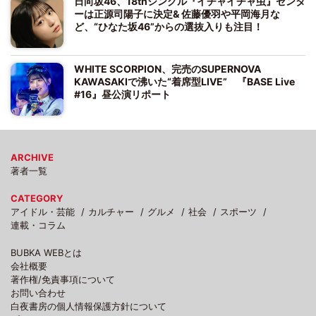
日向坂46、18thシングル『イチャイチャ虫』センタ
ーは正源司陽子に決定& 佐藤優羽や平岡海月な
ど、“ひなた坂46”からの選抜入りも注目！
WHITE SCORPION、完売のSUPERNOVA
KAWASAKIで沸いた“着席型LIVE” 『BASE Live
#16』昼公演リポート
ARCHIVE
著者一覧
CATEGORY
アイドル・芸能
カルチャー
グルメ
社会
スポーツ
連載・コラム
BUBKA WEBとは
会社概要
著作権/免責事項について
お問い合わせ
白夜書房の個人情報保護方針について