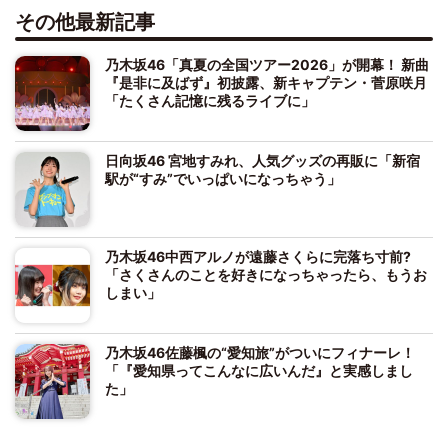
その他最新記事
乃木坂46「真夏の全国ツアー2026」が開幕！ 新曲
『是非に及ばず』初披露、新キャプテン・菅原咲月
「たくさん記憶に残るライブに」
日向坂46 宮地すみれ、人気グッズの再販に「新宿
駅が“すみ”でいっぱいになっちゃう」
乃木坂46中西アルノが遠藤さくらに完落ち寸前?
「さくさんのことを好きになっちゃったら、もうお
しまい」
乃木坂46佐藤楓の“愛知旅”がついにフィナーレ！
「『愛知県ってこんなに広いんだ』と実感しまし
た」