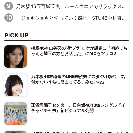
乃木坂46五百城茉央、ルームウエアでリラックス「今回のグラビアを見て成長を感じていただけるとうれしい」
「ジョキジョキと切っていく感じ」STU48中村舞、新しい挑戦は自らの手で
PICK UP
櫻坂46村山美羽の“街ブラ”ロケが話題に「初めてち
ゃんと埼玉の方とお話した」にMCもツッコミ
乃木坂46林瑠奈のLINE未読数にスタジオ騒然「気
付かないうちに溜まってる、みたいな」
正源司陽子センター、日向坂46 18thシングル『イ
チャイチャ虫』新ビジュアル公開