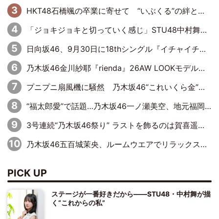
HKT48石橋颯の卒業に寄せて “いぶくる”の絆と後輩・龍頭綺音の決意
「ジョキジョキと切っていく感じ」STU48中村舞、新しい挑戦は自らの手で
日向坂46、9月30日に18thシングル『イチャイチャ虫』の発売決定！ フォーメーションは『日向坂で会いましょう』にて発表
乃木坂46金川紗耶『rienda』26AW LOOKモデルに就任
プニプニ扇風機に騒然 乃木坂46“これいくら金”延長中は今回もわちゃわちゃ全開
“福太郎愛”で話題…乃木坂46一ノ瀬美空、地元福岡『めんべい25周年トップサポーター』に就任
3号連続“乃木坂46祭り” ラストを飾るのは賀喜遥香…5年ぶりの登場に「5年分大人になった私を見ていただけたら」
乃木坂46五百城茉央、ルームウエアでリラックス「今回のグラビアを見て成長を感じていただけるとうれしい」
PICK UP
ステージが一番好きだから――STU48・中村舞が描
く“これからの私”