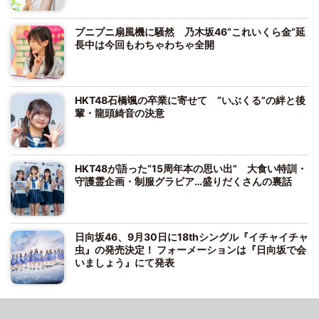
プニプニ扇風機に騒然 乃木坂46“これいくら金”延
長中は今回もわちゃわちゃ全開
HKT48石橋颯の卒業に寄せて “いぶくる”の絆と後
輩・龍頭綺音の決意
HKT48が語った“15周年本の思い出” 大食い特訓・
守護霊企画・制服グラビア…盛りだくさんの裏話
日向坂46、9月30日に18thシングル『イチャイチャ
虫』の発売決定！ フォーメーションは『日向坂で会
いましょう』にて発表