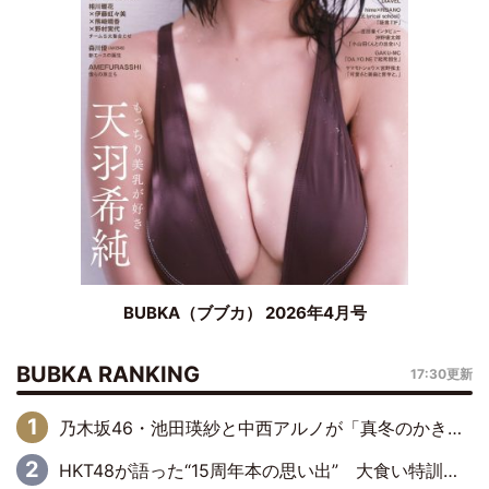
BUBKA（ブブカ） 2026年4月号
BUBKA RANKING
17:30更新
乃木坂46・池田瑛紗と中西アルノが「真冬のかき氷」騒動で火花散らす！ 因縁の裏にあるのは、逆境をともに“凌”ぐ似た者同士の絆
HKT48が語った“15周年本の思い出” 大食い特訓・守護霊企画・制服グラビア…盛りだくさんの裏話