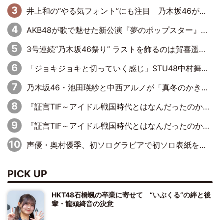
井上和の“やる気フォント”にも注目 乃木坂46が挑んだ書道パフォーマンスの舞台裏
AKB48が歌で魅せた新公演『夢のポップスター』 初日から全身全霊のステージ
3号連続“乃木坂46祭り” ラストを飾るのは賀喜遥香…5年ぶりの登場に「5年分大人になった私を見ていただけたら」
「ジョキジョキと切っていく感じ」STU48中村舞、新しい挑戦は自らの手で
乃木坂46・池田瑛紗と中西アルノが「真冬のかき氷」騒動で火花散らす！ 因縁の裏にあるのは、逆境をともに“凌”ぐ似た者同士の絆
『証言TIF～アイドル戦国時代とはなんだったのか～』第11回：私立恵比寿中学・真山りか×安本彩花「TIFで10年ぶりのキョンシーメイクをしたら、場を完全に引かせてしまって。時代が変わったんだなって」
『証言TIF～アイドル戦国時代とはなんだったのか～』第6回：でんぱ組.inc・古川未鈴×相沢梨紗「『ハロプロやりたかったな』って言ったら、夢眠ねむさんに『てめえはでんぱ組．incなんだよ！』って肩パンされて(笑)」
声優・奥村優季、初ソログラビアで初ソロ表紙を飾る！ 初めて見せる表情や、声優を志したきっかけなどを語った必読のインタビューを掲載
PICK UP
HKT48石橋颯の卒業に寄せて “いぶくる”の絆と後
輩・龍頭綺音の決意