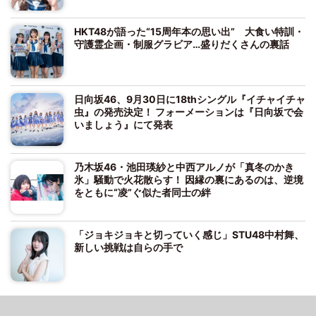
HKT48が語った“15周年本の思い出” 大食い特訓・
守護霊企画・制服グラビア…盛りだくさんの裏話
日向坂46、9月30日に18thシングル『イチャイチャ
虫』の発売決定！ フォーメーションは『日向坂で会
いましょう』にて発表
乃木坂46・池田瑛紗と中西アルノが「真冬のかき
氷」騒動で火花散らす！ 因縁の裏にあるのは、逆境
をともに“凌”ぐ似た者同士の絆
「ジョキジョキと切っていく感じ」STU48中村舞、
新しい挑戦は自らの手で